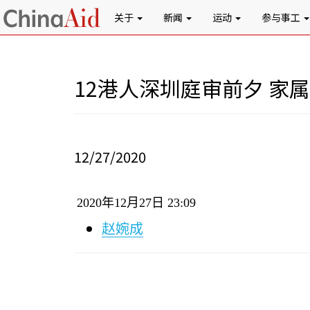
关于
新闻
运动
参与事工
12港人深圳庭审前夕 家
12/27/2020
2020
年
12
月
27
日
23:09
赵婉成