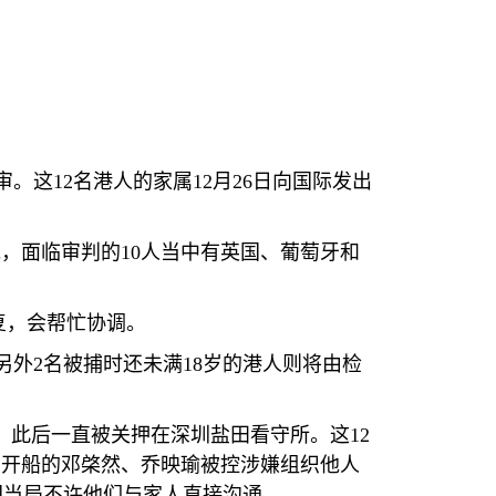
审。这
12
名港人的家属
12
月
26
日向国际发出
说，面临审判的
10
人当中有英国、葡萄牙和
复，会帮忙协调。
另外
2
名被捕时还未满
18
岁的港人则将由检
，此后一直被关押在深圳盐田看守所。这
12
。开船的邓棨然、乔映瑜被控涉嫌组织他人
国当局不许他们与家人直接沟通。