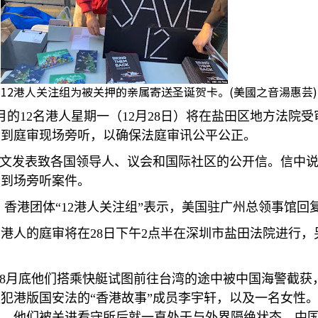
12港人关注组为被关押的亲属寄送圣诞贺卡。(美國之音湯惠芸)
月的
12
名港人星期一（
12
月
28
日）将在盐田区地方法院受
员到庭审现场旁听，以确保法庭审讯公平公正。
英文发表致各国领导人、议会和国际社区的公开信。信中
员到场旁听案件。
，香港团体“
12
港人关注组”表示，美国驻广州总领事馆回
名港人的庭审将在
28
日下午
2
点半在深圳市盐田法院进行，
8
月底他们搭乘快艇试图前往台湾的途中被中国海警截获
犯港版国安法的“香港故事”成员李宇轩，以及一名女性
罪。他们被关进看守所后就一直处于与外界隔绝状态，中