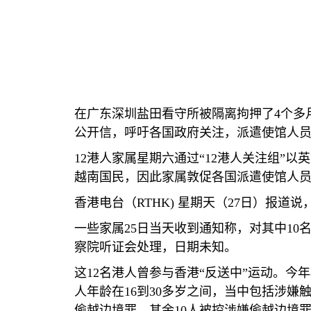
在广东深圳盐田看守所被隔离拘押了
4
个多
公开信，呼吁各国政府关注，派遣使馆人
12
港人家属星期六通过“
12
港人关注组”以
越南国民，因此家属敦促各国派遣使馆人
香港电台（
RTHK)
星期天（
27
日）报道说
一些家属
25
日当天收到通知称，对其中
10
察院听证会处理，日期未知。
这
12
名港人曾参与香港“反送中”运动。今年
人年龄在
16
到
30
多岁之间，当中包括涉嫌触
偷越边境罪，其余
10
人被控涉嫌偷越边境