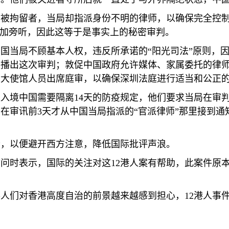
见被拘留者，当局却指派身份不明的律师，以确保完全控
参加旁听，因此这等于是事实上的秘密审判。
国当局不顾基本人权，违反所承诺的“阳光司法”原则，
上播出这次审判；敦促中国政府允许媒体、家属委托的律
遣大使馆人员出席庭审，以确保深圳法庭进行适当和公正
应入境中国需要隔离
14
天的防疫规定，他们要求当局在审
属在审讯前
3
天才从中国当局指派的“官派律师”那里接到通
士，以便避开西方注意，降低国际批评声浪。
访问时表示，国际的关注对这
12
港人案有帮助，此案件原本
得人们对香港高度自治的前景越来越感到担心，
12
港人事