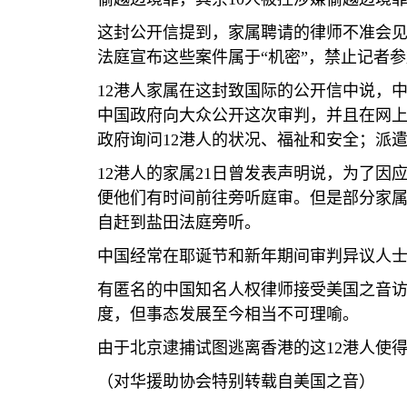
这封公开信提到，家属聘请的律师不准会
法庭宣布这些案件属于“机密”，禁止记者
12
港人家属在这封致国际的公开信中说，中
中国政府向大众公开这次审判，并且在网
政府询问
12
港人的状况、福祉和安全；派
12
港人的家属
21
日曾发表声明说，为了因
便他们有时间前往旁听庭审。但是部分家
自赶到盐田法庭旁听。
中国经常在耶诞节和新年期间审判异议人
有匿名的中国知名人权律师接受美国之音
度，但事态发展至今相当不可理喻。
由于北京逮捕试图逃离香港的这
12
港人使
（对华援助协会特别转载自美国之音）