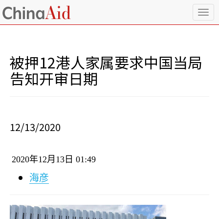
T
o
g
g
l
被押12港人家属要求中国当局
e
n
告知开审日期
a
v
i
g
a
12/13/2020
t
i
o
2020
年
12
月
13
日
01:49
n
海彦