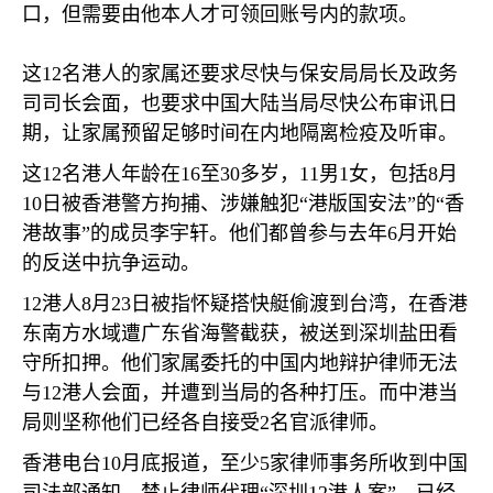
口，但需要由他本人才可领回账号内的款项。
这
12
名港人的家属还要求尽快与保安局局长及政务
司司长会面，也要求中国大陆当局尽快公布审讯日
期，让家属预留足够时间在内地隔离检疫及听审。
这
12
名港人年龄在
16
至
30
多岁，
11
男
1
女，包括
8
月
10
日被香港警方拘捕、涉嫌触犯“港版国安法”的“香
港故事”的成员李宇轩。他们都曾参与去年
6
月开始
的反送中抗争运动。
12
港人
8
月
23
日被指怀疑搭快艇偷渡到台湾，在香港
东南方水域遭广东省海警截获，被送到深圳盐田看
守所扣押。他们家属委托的中国内地辩护律师无法
与
12
港人会面，并遭到当局的各种打压。而中港当
局则坚称他们已经各自接受
2
名官派律师。
香港电台
10
月底报道，至少
5
家律师事务所收到中国