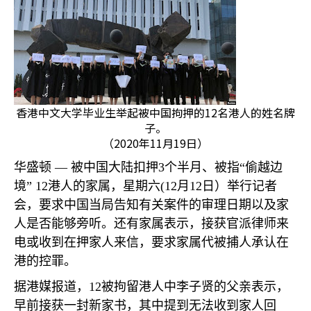
香港中文大学毕业生举起被中国拘押的12名港人的姓名牌
子。
（2020年11月19日）
华盛顿 —
被中国大陆扣押
3
个半月、被指“偷越边
境”
12
港人的家属，星期六
(12
月
12
日）举行记者
会，要求中国当局告知有关案件的审理日期以及家
人是否能够旁听。还有家属表示，接获官派律师来
电或收到在押家人来信，要求家属代被捕人承认在
港的控罪。
据港媒报道，
12
被拘留港人中李子贤的父亲表示，
早前接获一封新家书，其中提到无法收到家人回