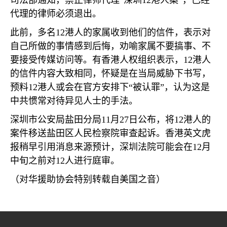
司法部通知，禁止律师代理“深圳
12
港人案”，已经
代理的律师必须退出。
此前，多名
12
港人的家属收到他们的信件，表示对
自己所做的事情感到后悔，劝喻家属不要搞事、不
要接受传媒访问等。有香港人权组织表示，
12
港人
的信件内容大致相同，怀疑是在当局威胁下书写，
预料
12
港人或会在官方安排下“被认罪”，认为这是
中共惯常对待异见人士的手法。
深圳市公安局盐田分局
11
月
27
日公布，将
12
港人的
案件移送盐田区人民检察院审查起诉。香港英文虎
报稍早引用消息来源预计，深圳法院可能会在
12
月
中旬之前对
12
人进行庭审。
（对华援助协会特别转载自美国之音）