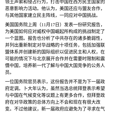
领土声索和侵占行为，打击中国在西方民主国家的
恶意影响力活动。他认为，美国还应与盟友合作，
与其他国家建立民主阵线，一同应对中国挑战。
美国国务院上周（
11
月
17
日）发表一份研究报告，
为美国如何应对威权中国崛起所构成的挑战制定了
一个蓝图。报告也分析了中共存在的诸多脆弱性，
并列出重新制定对华战略的十项任务，包括加强联
盟体系并创建新的国际组织以促进民主和人权，在
可能的情况下与北京展开合作并在需要时限制和震
慑中国，培养新一代了解与中国大国竞争的公务人
员。
一位国务院官员表示，这份报告并不是为下一届政
府定调。卜大年认为，虽然当选总统拜登表示希望
与中国在气候变化等议题上有更多合作，但拜登政
府在对华政策的总体方向上不会和现在有很大改
变。不过他建议，新一届政府应避免为了寻求在气