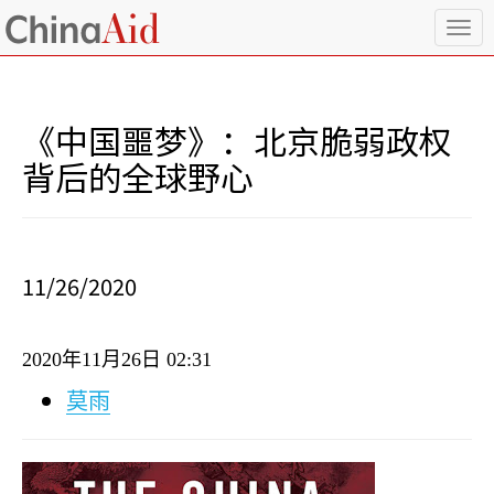
T
o
g
g
l
《中国噩梦》：北京脆弱政权
e
n
背后的全球野心
a
v
i
g
a
11/26/2020
t
i
o
2020
年
11
月
26
日
02:31
n
莫雨