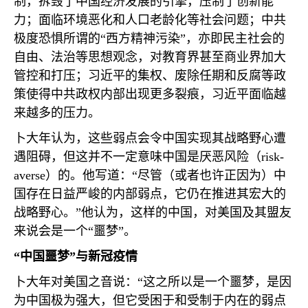
制，拆毁了中国经济发展的引擎，压制了创新能
力；面临环境恶化和人口老龄化等社会问题；中共
极度恐惧所谓的“西方精神污染”，亦即民主社会的
自由、法治等思想观念，对教育界甚至商业界加大
管控和打压；习近平的集权、废除任期和反腐等政
策使得中共政权内部出现更多裂痕，习近平面临越
来越多的压力。
卜大年认为，这些弱点会令中国实现其战略野心遭
遇阻碍，但这并不一定意味中国是厌恶风险（
risk-
averse
）的。他写道：“尽管（或者也许正因为）中
国存在日益严峻的内部弱点，它仍在推进其宏大的
战略野心。”他认为，这样的中国，对美国及其盟友
来说会是一个“噩梦”。
“中国噩梦”与新冠疫情
卜大年对美国之音说：“这之所以是一个噩梦，是因
为中国极为强大，但它受困于和受制于内在的弱点