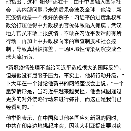
他指出，这种“噩梦”还在于，由于中国融入国际社
会，其内部问题带来的后果会波及全球。他说，新
冠疫情就是一个很好的例子：习近平的过度集权和
政治打压使得中共政权的官僚体系陷入瘫痪，武汉
地方官员不敢上报疫情，不敢在习近平发话前有所
行动，再加上中共政权向来的审查制度和社会控
制，导致真相被掩盖，一场区域性传染病演变成全
球大流行病。
“新冠疫情处理不当给习近平造成很大的国际反弹，
但是他没有屈服于压力。事实上，他将行动升级。”
卜大年在一个讨论他新书的网络座谈会上说，“一个
噩梦情形是，当习近平越来越受挫，他会试图通过
更多的对外侵略行动来进行弥补。而这正是我们已
经看到的。”
他举例表示，在中国和其他各国应对新冠的同时，
中共在印度边境挑起冲突，因澳大利亚提出要对病