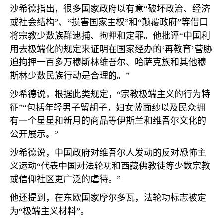
沙希德指出，很多国家政府以有意“破坏政治、经济
或社会结构”、“损害国家主权”和“颠覆政府”等借口
将宗教少数族群逮捕、拘押和定罪。他批评“中国利
用去极端化的规定来证明在国家经办的‘再教育’营胁
迫拘押一百多万穆斯林维吾尔、哈萨克族和其他穆
斯林少数民族行动是合理的。”
沙希德说，根据此类规定，“宗教极端主义的行为特
征”“包括年轻男子留胡子，妇女戴面纱以及民众拥
有一个星星和新月的商品等伊斯兰和维吾尔文化的
公开展示。”
沙希德说，中国政府对维吾尔人发动的反对恐怖主
义运动“代表中国对法轮功和西藏佛教徒等少数宗教
或信仰社区更广泛的虐待。”
他还提到，在东欧国家摩尔多瓦，法轮功标志被定
为“极端主义材料”。