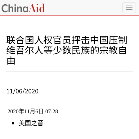
T
o
g
g
l
联合国人权官员抨击中国压制
e
n
维吾尔人等少数民族的宗教自
a
由
v
i
g
a
t
i
11/06/2020
o
n
2020
年
11
月
6
日
07:28
美国之音