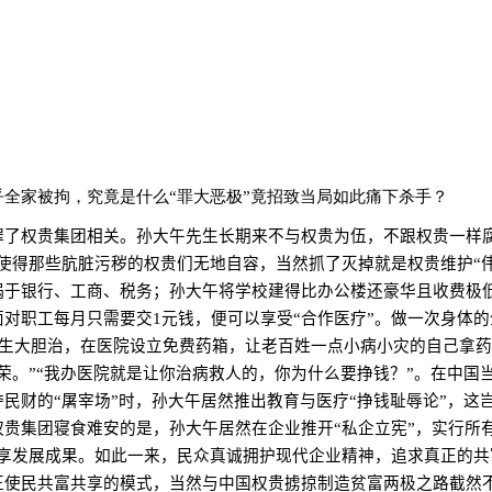
全家被拘，究竟是什么“罪大恶极”竟招致当局如此痛下杀手？
罪了权贵集团相关。孙大午先生长期来不与权贵为伍，不跟权贵一样
使得那些肮脏污秽的权贵们无地自容，当然抓了灭掉就是权贵维护“
祸于银行、工商、税务；孙大午将学校建得比办公楼还豪华且收费极
面对职工每月只需要交
1
元钱，便可以享受“合作医疗”。做一次身体
生大胆治，在医院设立免费药箱，让老百姓一点小病小灾的自己拿药
荣。”“我办医院就是让你治病救人的，你为什么要挣钱？”。在中国
民财的“屠宰场”时，孙大午居然推出教育与医疗“挣钱耻辱论”，这
贵集团寝食难安的是，孙大午居然在企业推开“私企立宪”，实行所
共享发展成果。如此一来，民众真诚拥护现代企业精神，追求真正的
正使民共富共享的模式，当然与中国权贵掳掠制造贫富两极之路截然