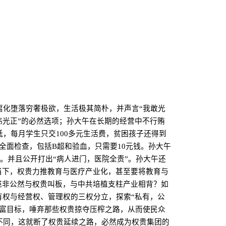
腐化堕落穷奢极欲，生活极其简朴，并声言“我敢光
伟光正”的必然选项；孙大午在长期的经营中不行贿
低，每月学生只交
100
多元生活费，贫困孩子还得到
的全面检查，包括
B
超和验血，只需要
10
元钱。孙大午
。并且公开打出“病人进门，医院全责”。孙大午还
当下，权贵力推教育与医疗产业化，甚至要将教育与
岂非公然与权贵叫板，与中共培植支柱产业相背？如
有权与经营权、管理权的三权分立，探索“私有，公
共富目标，唾弃那些权贵掠夺压榨之路，从而使民众
不同，这就断了权贵延续之路，必然成为权贵集团的