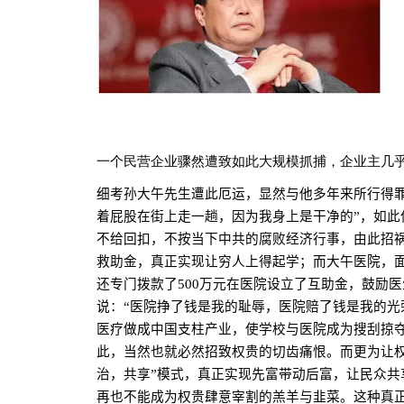
一个民营企业骤然遭致如此大规模抓捕，企业主几乎
细考孙大午先生遭此厄运，显然与他多年来所行得
着屁股在街上走一趟，因为我身上是干净的”，如此
不给回扣，不按当下中共的腐败经济行事，由此招
救助金，真正实现让穷人上得起学；而大午医院，
还专门拨款了
500
万元在医院设立了互助金，鼓励医
说：“医院挣了钱是我的耻辱，医院赔了钱是我的光
医疗做成中国支柱产业，使学校与医院成为搜刮掠夺
此，当然也就必然招致权贵的切齿痛恨。而更为让权
治，共享”模式，真正实现先富带动后富，让民众
再也不能成为权贵肆意宰割的羔羊与韭菜。这种真