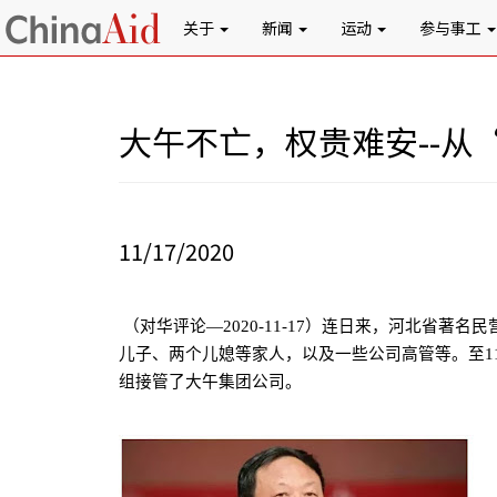
关于
新闻
运动
参与事工
大午不亡，权贵难安--
11/17/2020
（对华评论—
2020-11-17
）连日来，河北省著名民
儿子、两个儿媳等家人，以及一些公司高管等。至
1
组接管了大午集团公司。