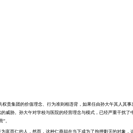
共权贵集团的价值理念、行为准则相违背，如果任由孙大午其人其事
续的威胁。孙大午对学校与医院的经营理念与模式，已经严重干扰了
营”。
是为富而仁的人，然而，这种仁商却在当下成为了拘押剿灭的对象，