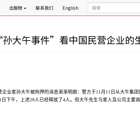
出版物
联系我们
English
从“孙大午事件”看中国民营企业的
营企业家孙大午被拘押的消息渐渐明朗：警方于
11
月
11
日从大午集团
1
日下午，上述
28
人已经释放了
4
人。但大午先生与家人及公司主要