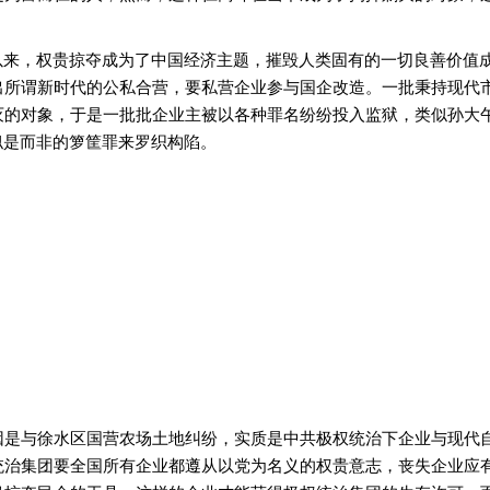
以来，权贵掠夺成为了中国经济主题，摧毁人类固有的一切良善价值
出所谓新时代的公私合营，要私营企业参与国企改造。一批秉持现代
灭的对象，于是一批批企业主被以各种罪名纷纷投入监狱，类似孙大
似是而非的箩筐罪来罗织构陷。
因是与徐水区国营农场土地纠纷，实质是中共极权统治下企业与现代
统治集团要全国所有企业都遵从以党为名义的权贵意志，丧失企业应