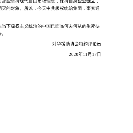
而那些坚持现代自由市场理念，保持自身企业独立，
消灭的对象。所以，今天中共极权统治集团，事实通
在当下极权主义统治的中国已面临何去何从的生死抉
管。
对华援助协会特约评论员
2020
年
11
月
17
日