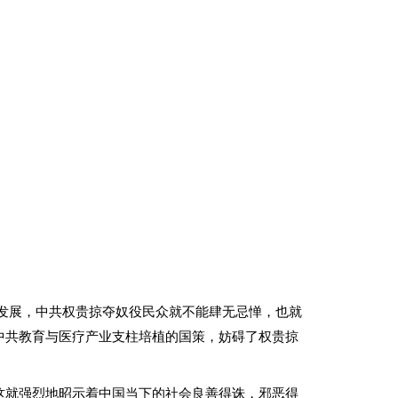
发展，中共权贵掠夺奴役民众就不能肆无忌惮，也就
中共教育与医疗产业支柱培植的国策，妨碍了权贵掠
这就强烈地昭示着中国当下的社会良善得诛，邪恶得