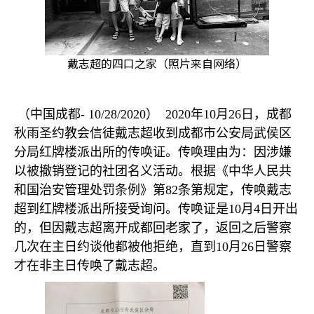
戴志超的四口之家（照片来自网络）
（中国成都
- 10/28/2020
）
2020
年
10
月
26
日，成都
秋雨圣约教会信徒戴志超收到成都市公安局武侯区
分局红牌楼派出所的传唤证。传唤理由为：因涉嫌
以被撤销登记的社团名义活动。根据《中华人民共
和国治安管理处罚条例》第
82
条第规定，传唤戴志
超到红牌楼派出所接受询问。传唤证是
10
月
4
日开出
的，但因戴志超离开成都回老家了，返回之后警察
几次在主日约谈他都被他拒绝，直到
10
月
26
日警察
才在非主日传唤了戴志超。