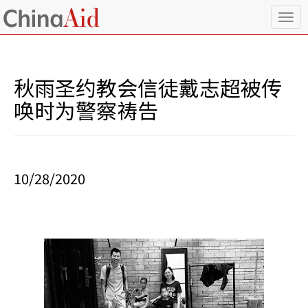
T
o
g
g
l
秋雨圣约教会信徒戴志超被传
e
n
唤时为警察祷告
a
v
i
g
a
10/28/2020
t
i
o
n