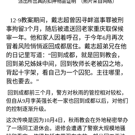
派出所出具的扣押物品证明 （照片来自网络）
12·9
教案期间，戴志超曾因寻衅滋事罪被刑
事拘留
3
个月，随后被遣送回老家重庆取保候
审一年。他和家人因着呼召，于今年
6
月再次
冒着风险悄悄返回成都居住。戴志超弟兄在他
的日记里写道：
“
回到成都，就是回到教会，
回到弟兄姊妹中间，回到牧师长老被囚之地，
背起十字架，看自己为一个囚犯。主往哪里，
我也要去。
”
回到成都前三个月，警方对秋雨的管控相对较松，
但自从
9
月李英强长老一家也回到成都以后，对他们
的控制逐渐升级。
这次传唤是因为
10
月
4
日，秋雨教会在外地秘密举办
了一场同工退休会。退修会遭遇了警察大规模地骚