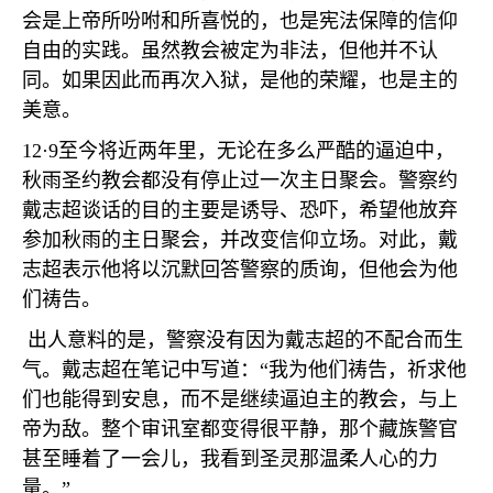
会是上帝所吩咐和所喜悦的，也是宪法保障的信仰
自由的实践。虽然教会被定为非法，但他并不认
同。如果因此而再次入狱，是他的荣耀，也是主的
美意。
12·9
至今将近两年里，无论在多么严酷的逼迫中，
秋雨圣约教会都没有停止过一次主日聚会。警察约
戴志超谈话的目的主要是诱导、恐吓，希望他放弃
参加秋雨的主日聚会，并改变信仰立场。对此，戴
志超表示他将以沉默回答警察的质询，但他会为他
们祷告。
出人意料的是，警察没有因为戴志超的不配合而生
气。戴志超在笔记中写道：
“
我为他们祷告，祈求他
们也能得到安息，而不是继续逼迫主的教会，与上
帝为敌。整个审讯室都变得很平静，那个藏族警官
甚至睡着了一会儿，我看到圣灵那温柔人心的力
量。
”