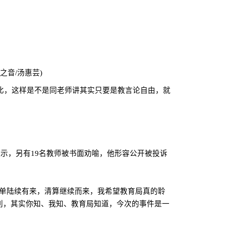
之音
/
汤惠芸
)
比，这样是不是同老师讲其实只要是教言论自由，就
提示，另有
19
名教师被书面劝喻，他形容公开被投诉
名单陆续有来，清算继续而来，我希望教育局真的聆
利，其实你知、我知、教育局知道，今次的事件是一