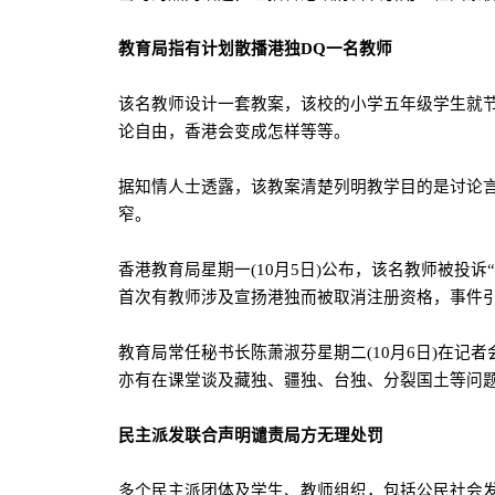
教育局指有计划散播港独
DQ
一名教师
该名教师设计一套教案，该校的小学五年级学生就
论自由，香港会变成怎样等等。
据知情人士透露，该教案清楚列明教学目的是讨论
窄。
香港教育局星期一
(10
月
5
日
)
公布，该名教师被投诉“
首次有教师涉及宣扬港独而被取消注册资格，事件
教育局常任秘书长陈萧淑芬星期二
(10
月
6
日
)
在记者
亦有在课堂谈及藏独、疆独、台独、分裂国土等问
民主派发联合声明谴责局方无理处罚
多个民主派团体及学生、教师组织，包括公民社会