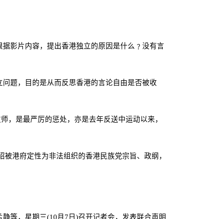
根据影片内容，提出香港独立的原因是什么﹖没有言
立问题，目的是从而反思香港的言论自由是否被收
教师，是最严厉的惩处，亦是去年反送中运动以来，
绍被港府定性为非法组织的香港民族党宗旨、政纲，
孟静等，星期三
(10
月
7
日
)
召开记者会，发表联合声明