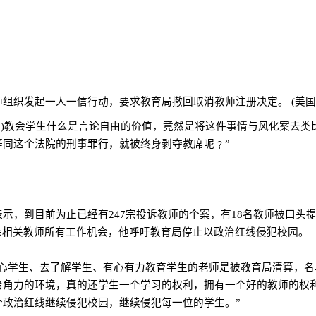
师组织发起一人一信行动，要求教育局撤回取消教师注册决定。
(
美国
目
)
教会学生什么是言论自由的价值，竟然是将这件事情与风化案去类
同这个法院的刑事罪行，就被终身剥夺教席呢﹖”
表示，到目前为止已经有
247
宗投诉教师的个案，有
18
名教师被口头
杀相关教师所有工作机会，他呼吁教育局停止以政治红线侵犯校园。
关心学生、去了解学生、有心有力教育学生的老师是被教育局清算，
治角力的环境，真的还学生一个学习的权利，拥有一个好的教师的权
政治红线继续侵犯校园，继续侵犯每一位的学生。”