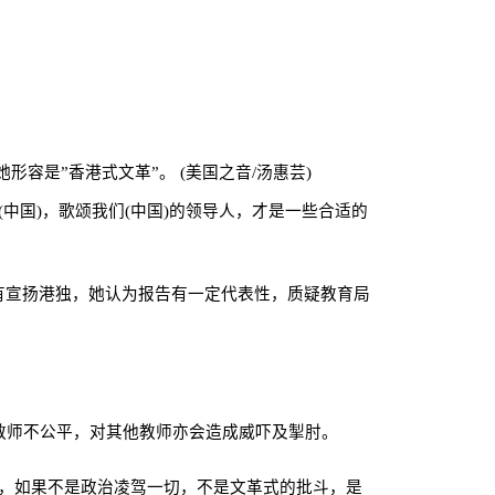
形容是”香港式文革”。
(
美国之音
/
汤惠芸
)
(
中国
)
，歌颂我们
(
中国
)
的领导人，才是一些合适的
有宣扬港独，她认为报告有一定代表性，质疑教育局
教师不公平，对其他教师亦会造成威吓及掣肘。
样，如果不是政治凌驾一切，不是文革式的批斗，是