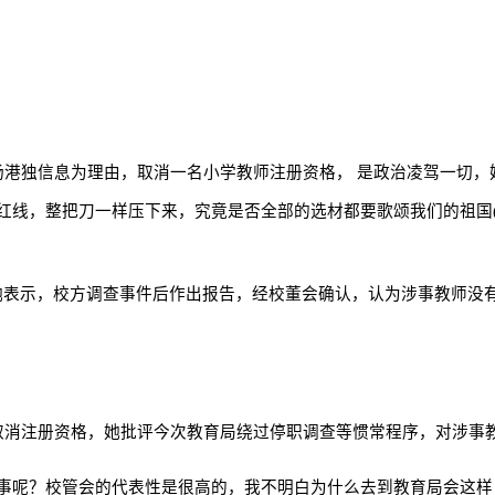
港独信息为理由，取消一名小学教师注册资格， 是政治凌驾一切，她
的红线，整把刀一样压下来，究竟是否全部的选材都要歌颂我们的祖国
她表示，校方调查事件后作出报告，经校董会确认，认为涉事教师没
取消注册资格，她批评今次教育局绕过停职调查等惯常程序，对涉事
件事呢？校管会的代表性是很高的，我不明白为什么去到教育局会这