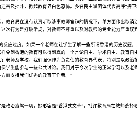
迫害及批斗，掀起教育界白色恐怖。多名民主派团体代表高呼“捍卫
示，教育局在没有认真听取涉事教师答辩的情况下，单方面作出取消
，这次行为是打破常规，对教师不尊重以及对教师的专业能力严重误
重的反应过度，如果一个老师在让学生了解一些所谓香港的历史议题
怎样令到香港的教育可以得到真的一个言论自由、学术自由、教育自
惩罚老师及学校。我们强调作为负责任的教育界代表，特别是以政治
确保学生能参与一些公共讨论。我们对于今次学生的正常学习以及老
方面支持我们优秀的教育工作者。”
是政治凌驾一切，她形容是“香港式文革”，批评教育局在教师选择