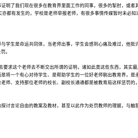
事证明了我们现在很多在教育界里面工作的同事，很多的掣肘，或者
实亦都有发生的，学校是老师举报老师，有很多事情传媒暂时未必知
师与学生是命运共同体，当老师出事，学生会感到心痛及难过，他批
处罚。
，去要求这个老师去不断交出所谓的证明，诸如此类这些东西，其实
而是将一个有心对待学生、是帮助学生的一位好老师剔出教育界，是
位老师、支持那位老师的校长、副校长通通都是被教育局这样惩罚的
为探讨言论自由的教案及教材，甚至以此作为处罚教师的理据，与触