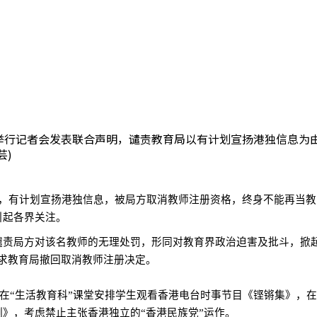
日举行记者会发表联合声明，谴责教育局以有计划宣扬港独信息为
芸)
，有计划宣扬港独信息，被局方取消教师注册资格，终身不能再当教
引起各界关注。
谴责局方对该名教师的无理处罚，形同对教育界政治迫害及批斗，掀
求教育局撤回取消教师注册决定。
在“生活教育科”课堂安排学生观看香港电台时事节目《铿锵集》，在
》，考虑禁止主张香港独立的“香港民族党”运作。