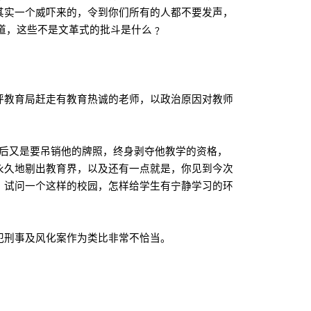
其实一个威吓来的，令到你们所有的人都不要发声，
道，这些不是文革式的批斗是什么﹖
评教育局赶走有教育热诚的老师，以政治原因对教师
最后又是要吊销他的牌照，终身剥夺他教学的资格，
永久地剔出教育界，以及还有一点就是，你见到今次
，试问一个这样的校园，怎样给学生有宁静学习的环
犯刑事及风化案作为类比非常不恰当。