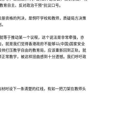
教育自主、反对政治干预”抗议口号。
注册资格的判决，是恫吓学校和教师，质疑局方决策
判。
，就等于推动某一个议程，这个说法是非常牵强，亦
由，就是我们觉得香港政府不能够以
(
中国
)
国家安全
挂帅打压教学自由的教育局，应该重新回到正轨，就
师正常教学，被这样扭曲感到十分遗憾。我们呼吁政
教材时设下一条清楚的红线，有如一把刀架在教师头