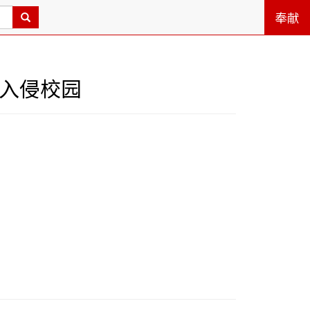
奉献
革入侵校园