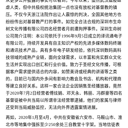
从更多公开披露的事实可以看到，今年以来，虽然武汉瘟疫肆
虐人类，但中共极权统治集团一点也没有放松对基督教的镇
压。不仅今天浙江法院作出让人震惊的判决，全国其他地方也
纷纷传出对基督教严打的事件。如完全合法合规的深圳市生命
树文化传播有限公司四名经营者月前遭拘押事件。深圳生命树
公司简介注明：本公司依托于
1996
年
9
月
5
日成立的译讯通电子
有限公司，持续开发具有自主知识产权的先进多媒体数码终端
和通讯技术产品，具有多年电子研发经验，依托深圳数码高科
技领域的成熟产业链，面向全球需求，以丰富和充实群众文化
生活并实现出口创汇和行业价值。致力于圣经文化传播，可根
据客户需求提供适合的内容，如赞美诗或经典的讲道等之类
的，目前已与国内外多间有影响力教会及书店、机构和代理商
等建立良好关系。这样一家合法企业因销售圣经播放器，竟然
于
2020
年
7
月
2
日经营者傅炫娟、邓天永、韩丽、冯群豪等四名
基督徒被中共当局以所谓非法经营罪逮捕，他们的家属与律师
还受到当局威胁监控，无法向外界透露案情进展。
再如，
2020
年
1
月至
4
月，中共在安徽省六安市、马鞍山市、淮
北市等地集中强拆至少
250
余处三自教堂十字架。当地信徒表