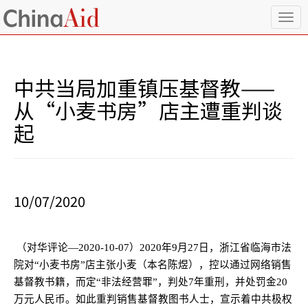
T
o
g
g
l
中共当局加重镇压基督教——
e
n
从“小麦书房”店主遭重判谈
a
起
v
i
g
a
t
i
10/07/2020
o
n
（对华评论—
2020-10-07
）
2020
年
9
月
27
日，浙江省临海市法
院对“小麦书房”店主张小麦（本名陈煜），控以通过网络销售
基督教书籍，而定“非法经营罪”，判处
7
年重刑，并处罚金
20
万元人民币。如此重判销售基督教图书人士，宣示着中共极权