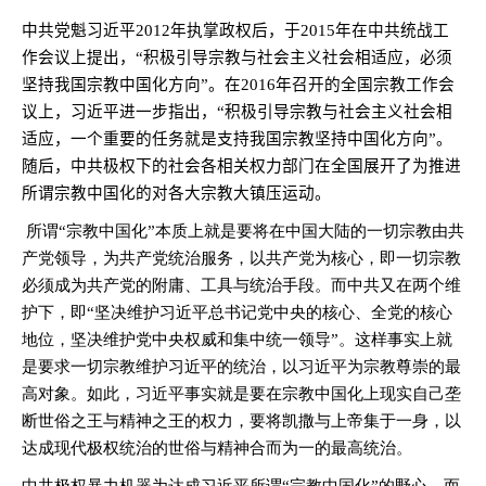
中共党魁习近平
2012
年执掌政权后，于
2015
年在中共统战工
作会议上提出，“积极引导宗教与社会主义社会相适应，必须
坚持我国宗教中国化方向”。在
2016
年召开的全国宗教工作会
议上，习近平进一步指出，“积极引导宗教与社会主义社会相
适应，一个重要的任务就是支持我国宗教坚持中国化方向”。
随后，中共极权下的社会各相关权力部门在全国展开了为推进
所谓宗教中国化的对各大宗教大镇压运动。
所谓“宗教中国化”本质上就是要将在中国大陆的一切宗教由共
产党领导，为共产党统治服务，以共产党为核心，即一切宗教
必须成为共产党的附庸、工具与统治手段。而中共又在两个维
护下，即“坚决维护习近平总书记党中央的核心、全党的核心
地位，坚决维护党中央权威和集中统一领导”。这样事实上就
是要求一切宗教维护习近平的统治，以习近平为宗教尊崇的最
高对象。如此，习近平事实就是要在宗教中国化上现实自己垄
断世俗之王与精神之王的权力，要将凯撒与上帝集于一身，以
达成现代极权统治的世俗与精神合而为一的最高统治。