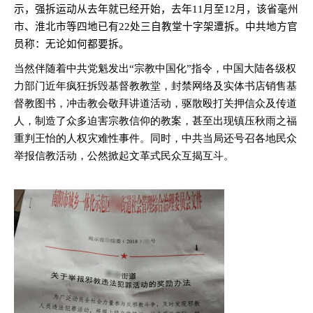
示，强拆运动从去年就已经开始，去年
11
月至
12
月，该省毫州
市、淮北市等四地已有
22
处三自教堂十字架遭拆。中共地方官
员称：无论如何都要拆。
当然伴随着中共党魁发出“宗教中国化”指令，中国大陆各级权
力部门近年疯狂拆毁基督教教堂，封禁网络及实体书店销售基
督教图书，冲击教会敬拜讲道活动，驱散殴打关押信众及传道
人，制造了众多迫害宗教信仰的教案，甚至出现镇压秋雨之福
重判王怡的人权灾难性事件。同时，中共当局还号召各地民众
举报信教活动，公然掀起文革式民众互揭互斗。