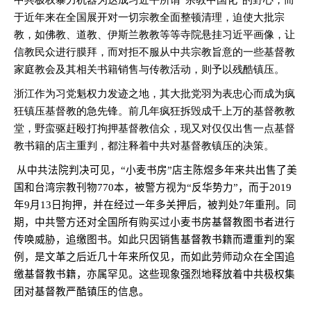
中共极权暴力机器为达成习近平所谓“宗教中国化”的野心，而
于近年来在全国展开对一切宗教全面整顿清理，迫使大批宗
教，如佛教、道教、伊斯兰教教等等寺院悬挂习近平画像，让
信教民众进行膜拜，而对拒不服从中共宗教旨意的一些基督教
家庭教会及其相关书籍销售与传教活动，则予以残酷镇压。
浙江作为习党魁权力发迹之地，其大批党羽为表忠心而成为疯
狂镇压基督教的急先锋。前几年疯狂拆毁成千上万的基督教教
堂，野蛮驱赶殴打拘押基督教信众，现又对仅仅出售一点基督
教书籍的店主重判，都注释着中共对基督教镇压的决策。
从中共法院判决可见，“小麦书房”店主陈煜多年来共出售了美
国和台湾宗教刊物
770
本，被警方视为“反华势力”，而于
2019
年
9
月
13
日拘押，并在经过一年多关押后，被判处
7
年重刑。同
期，中共警方还对全国所有购买过小麦书房基督教图书者进行
传唤威胁，追缴图书。如此只因销售基督教书籍而遭重判的案
例，是文革之后近几十年来所仅见，而如此劳师动众在全国追
缴基督教书籍，亦属罕见。这些现象强烈地释放着中共极权集
团对基督教严酷镇压的信息。