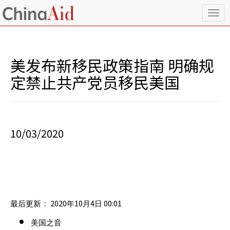
T
o
g
g
l
美发布新移民政策指南 明确规
e
n
定禁止共产党员移民美国
a
v
i
g
a
10/03/2020
t
i
o
n
2020
10
4
00:01
最后更新：
年
月
日
美国之音