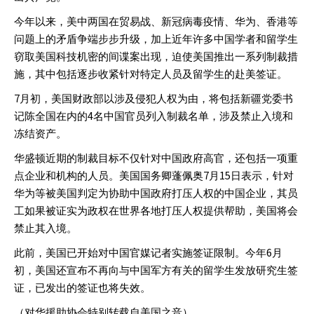
今年以来，美中两国在贸易战、新冠病毒疫情、华为、香港等
问题上的矛盾争端步步升级，加上近年许多中国学者和留学生
窃取美国科技机密的间谍案出现，迫使美国推出一系列制裁措
施，其中包括逐步收紧针对特定人员及留学生的赴美签证。
7
月初，美国财政部以涉及侵犯人权为由，将包括新疆党委书
4
记陈全国在内的
名中国官员列入制裁名单，涉及禁止入境和
冻结资产。
华盛顿近期的制裁目标不仅针对中国政府高官，还包括一项重
7
15
点企业和机构的人员。美国国务卿蓬佩奥
月
日表示，针对
华为等被美国判定为协助中国政府打压人权的中国企业，其员
工如果被证实为政权在世界各地打压人权提供帮助，美国将会
禁止其入境。
6
此前，美国已开始对中国官媒记者实施签证限制。今年
月
初，美国还宣布不再向与中国军方有关的留学生发放研究生签
证，已发出的签证也将失效。
（对华援助协会特别转载自美国之音）