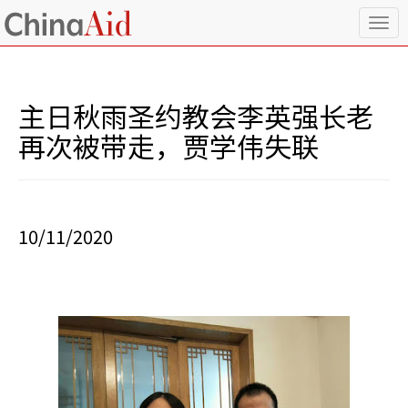
T
o
g
g
l
主日秋雨圣约教会李英强长老
e
n
再次被带走，贾学伟失联
a
v
i
g
a
10/11/2020
t
i
o
n