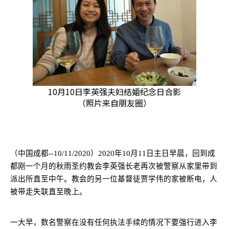
10月10日李英强夫妇结婚纪念日合影
（照片来自朋友圈）
（中国成都
--10/11/2020
）
2020
年
10
月
11
日主日早晨，回到成
都刚一个月的秋雨圣约教会李英强长老再次被警察从家里带到
派出所直至中午。教会的另一位基督徒贾学伟的家被断电，人
被带走失联直至晚上。
一大早，数名警察在没有任何执法手续的情况下要强行进入李