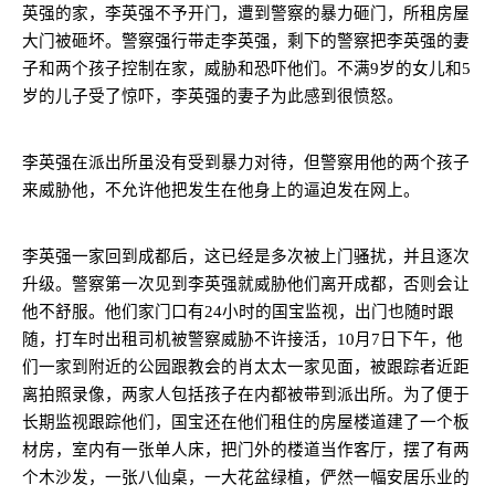
英强的家，李英强不予开门，遭到警察的暴力砸门，所租房屋
大门被砸坏。警察强行带走李英强，剩下的警察把李英强的妻
子和两个孩子控制在家，威胁和恐吓他们。不满
9
岁的女儿和
5
岁的儿子受了惊吓，李英强的妻子为此感到很愤怒。
李英强在派出所虽没有受到暴力对待，但警察用他的两个孩子
来威胁他，不允许他把发生在他身上的逼迫发在网上。
李英强一家回到成都后，这已经是多次被上门骚扰，并且逐次
升级。警察第一次见到李英强就威胁他们离开成都，否则会让
他不舒服。他们家门口有
24
小时的国宝监视，出门也随时跟
随，打车时出租司机被警察威胁不许接活，
10
月
7
日下午，他
们一家到附近的公园跟教会的肖太太一家见面，被跟踪者近距
离拍照录像，两家人包括孩子在内都被带到派出所。为了便于
长期监视跟踪他们，国宝还在他们租住的房屋楼道建了一个板
材房，室内有一张单人床，把门外的楼道当作客厅，摆了有两
个木沙发，一张八仙桌，一大花盆绿植，俨然一幅安居乐业的