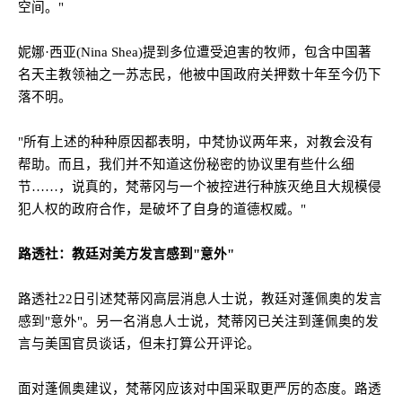
空间。
"
妮娜·西亚
(Nina Shea)
提到多位遭受迫害的牧师，包含中国著
名天主教领袖之一苏志民，他被中国政府关押数十年至今仍下
落不明。
"
所有上述的种种原因都表明，中梵协议两年来，对教会没有
帮助。而且，我们并不知道这份秘密的协议里有些什么细
节……，说真的，梵蒂冈与一个被控进行种族灭绝且大规模侵
犯人权的政府合作，是破坏了自身的道德权威。
"
路透社：教廷对美方发言感到
"
意外
"
路透社
22
日引述梵蒂冈高层消息人士说，教廷对蓬佩奥的发言
感到
"
意外
"
。另一名消息人士说，梵蒂冈已关注到蓬佩奥的发
言与美国官员谈话，但未打算公开评论。
面对蓬佩奥建议，梵蒂冈应该对中国采取更严厉的态度。路透