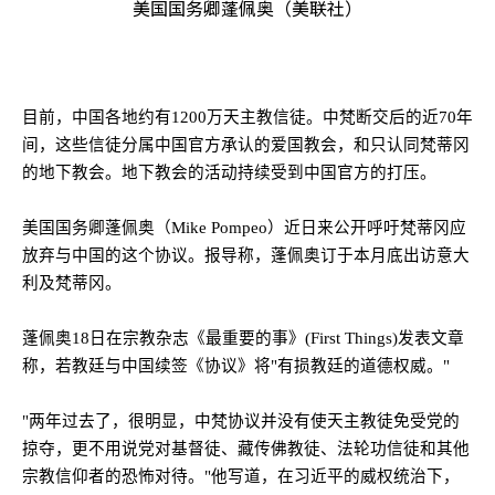
美国国务卿蓬佩奥（美联社）
目前，中国各地约有
1200
万天主教信徒。中梵断交后的近
70
年
间，这些信徒分属中国官方承认的爱国教会，和只认同梵蒂冈
的地下教会。地下教会的活动持续受到中国官方的打压。
美国国务卿蓬佩奥（
Mike Pompeo
）近日来公开呼吁梵蒂冈应
放弃与中国的这个协议。报导称，蓬佩奥订于本月底出访意大
利及梵蒂冈。
蓬佩奥
18
日在宗教杂志《最重要的事》
(First Things)
发表文章
称，若教廷与中国续签《协议》将
"
有损教廷的道德权威。
"
"
两年过去了，很明显，中梵协议并没有使天主教徒免受党的
掠夺，更不用说党对基督徒、藏传佛教徒、法轮功信徒和其他
宗教信仰者的恐怖对待。
"
他写道，在习近平的威权统治下，