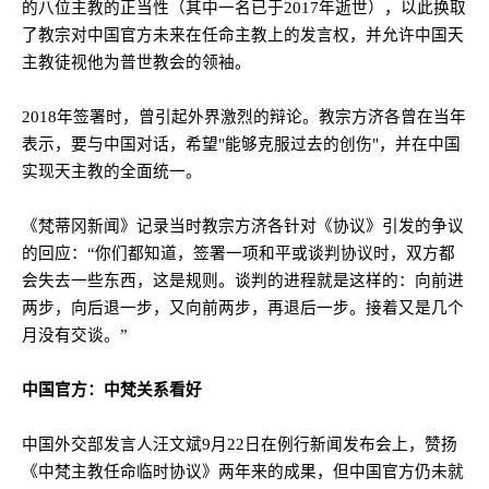
的八位主教的正当性（其中一名已于
2017
年逝世），以此换取
了教宗对中国官方未来在任命主教上的发言权，并允许中国天
主教徒视他为普世教会的领袖。
2018
年签署时，曾引起外界激烈的辩论。教宗方济各曾在当年
表示，要与中国对话，希望
"
能够克服过去的创伤
"
，并在中国
实现天主教的全面统一。
《梵蒂冈新闻》记录当时教宗方济各针对《协议》引发的争议
的回应：“你们都知道，签署一项和平或谈判协议时，双方都
会失去一些东西，这是规则。谈判的进程就是这样的：向前进
两步，向后退一步，又向前两步，再退后一步。接着又是几个
月没有交谈。”
中国官方：中梵关系看好
中国外交部发言人汪文斌
9
月
22
日在例行新闻发布会上，赞扬
《中梵主教任命临时协议》两年来的成果，但中国官方仍未就