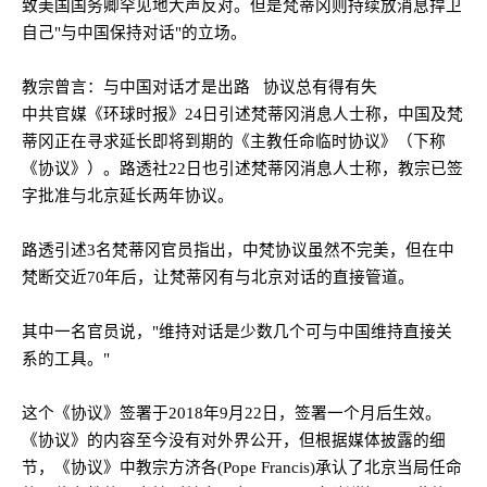
致美国国务卿罕见地大声反对。但是梵蒂冈则持续放消息捍卫
自己
"
与中国保持对话
"
的立场。
教宗曾言：与中国对话才是出路
协议总有得有失
中共官媒《环球时报》
24
日引述梵蒂冈消息人士称，中国及梵
蒂冈正在寻求延长即将到期的《主教任命临时协议》（下称
《协议》）。路透社
22
日也引述梵蒂冈消息人士称，教宗已签
字批准与北京延长两年协议。
路透引述
3
名梵蒂冈官员指出，中梵协议虽然不完美，但在中
梵断交近
70
年后，让梵蒂冈有与北京对话的直接管道。
其中一名官员说，
"
维持对话是少数几个可与中国维持直接关
系的工具。
"
这个《协议》签署于
2018
年
9
月
22
日，签署一个月后生效。
《协议》的内容至今没有对外界公开，但根据媒体披露的细
节，《协议》中教宗方济各
(Pope Francis)
承认了北京当局任命