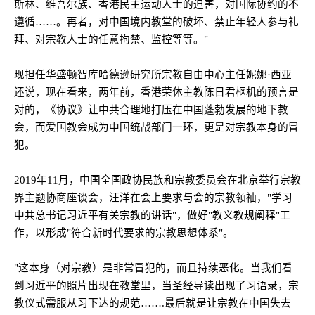
斯林、维吾尔族、香港民主运动人士的迫害，对国际协约的不
遵循……。再者，对中国境内教堂的破坏、禁止年轻人参与礼
拜、对宗教人士的任意拘禁、监控等等。
"
现担任华盛顿智库哈德逊研究所宗教自由中心主任妮娜·西亚
还说，现在看来，两年前，香港荣休主教陈日君枢机的预言是
对的，《协议》让中共合理地打压在中国蓬勃发展的地下教
会，而爱国教会成为中国统战部门一环，更是对宗教本身的冒
犯。
2019
年
11
月，中国全国政协民族和宗教委员会在北京举行宗教
界主题协商座谈会，汪洋在会上要求与会的宗教领袖，
"
学习
中共总书记习近平有关宗教的讲话
"
，做好
"
教义教规阐释
"
工
作，以形成
"
符合新时代要求的宗教思想体系
"
。
"
这本身（对宗教）是非常冒犯的，而且持续恶化。当我们看
到习近平的照片出现在教堂里，当圣经导读出现了习语录，宗
教仪式需服从习下达的规范……
.
最后就是让宗教在中国失去