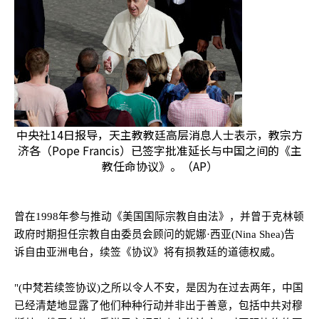
中央社14日报导，天主教教廷高层消息人士表示，教宗方
济各（Pope Francis）已签字批准延长与中国之间的《主
教任命协议》。（AP）
曾在
1998
年参与推动《美国国际宗教自由法》，并曾于克林顿
政府时期担任宗教自由委员会顾问的妮娜·西亚
(Nina Shea)
告
诉自由亚洲电台，续签《协议》将有损教廷的道德权威。
"(
中梵若续签协议
)
之所以令人不安，是因为在过去两年，中国
已经清楚地显露了他们种种行动并非出于善意，包括中共对穆