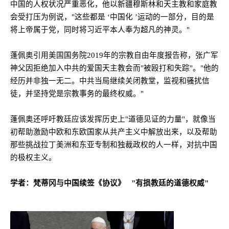
中国的人权状况严重恶化，他以新疆穆斯林和天主教和家庭教
会受打压为例说，
"
这些都是 ‘中国化 ’运动的一部分，目的是
将上帝属于党，同时将习近平本人奉为超凡的神灵。
"
蓬佩奥引用美国国务院
2019
年的宗教自由年度报告称，张广军
神父因拒绝加入中共的爱国天主教会而
"
被殴打和失踪
"
。
"
他的
经历并非独一无二。中共当局继续关闭教堂，监视和骚扰信
徒，并坚持党是宗教事务的最终权威。
"
蓬佩奥还呼吁教廷应该发挥历史上
"
道德见证的力量
"
，就像当
初帮助激励中欧和东欧国家从共产主义中解放出来，以及帮助
那些挑战拉丁美洲和东亚专制和独裁政权的人一样，对抗中国
的极权主义。
学者：梵蒂冈与中国续签《协议》
"
有损教廷的道德权威
"