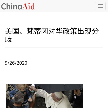
T
o
g
g
l
美国、梵蒂冈对华政策出现分
e
n
歧
a
v
i
g
a
9/26/2020
t
i
o
n