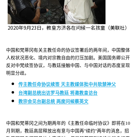
2020年9月23日，教皇方济各在问候一名孩童（美联社）
中国和梵蒂冈有关主教任命的协议签署后的两年间，中国整体
人权状况恶化、境内对宗教自由的打压加剧。美国国务卿公开
反对中梵续签协议，与教廷接触中国、与中国对话的态度呈现
明显分歧。
传主教任命协议续签 天主教媒体批中共软禁神父
台湾副总统出访罗马教廷 将邀教皇访台
教宗会见台副总统 两度问候蔡英文
中国和梵蒂冈之间为期两年的《主教任命临时协议》即将在
10
月到期，教廷高层释放出有意与中国再
"
续约
"
两年的消息，招