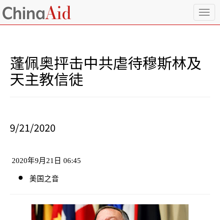
T
o
g
g
l
蓬佩奥抨击中共虐待穆斯林及
e
n
天主教信徒
a
v
i
g
a
9/21/2020
t
i
o
n
2020
年
9
月
21
日
06:45
美国之音