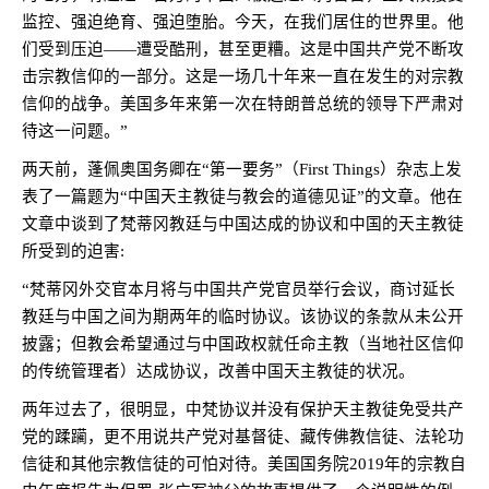
监控、强迫绝育、强迫堕胎。今天，在我们居住的世界里。他
们受到压迫——遭受酷刑，甚至更糟。这是中国共产党不断攻
击宗教信仰的一部分。这是一场几十年来一直在发生的对宗教
信仰的战争。美国多年来第一次在特朗普总统的领导下严肃对
待这一问题。”
两天前，蓬佩奥国务卿在“第一要务”（
First Things
）杂志上发
表了一篇题为“中国天主教徒与教会的道德见证”的文章。他在
文章中谈到了梵蒂冈教廷与中国达成的协议和中国的天主教徒
所受到的迫害
:
“梵蒂冈外交官本月将与中国共产党官员举行会议，商讨延长
教廷与中国之间为期两年的临时协议。该协议的条款从未公开
披露；但教会希望通过与中国政权就任命主教（当地社区信仰
的传统管理者）达成协议，改善中国天主教徒的状况。
两年过去了，很明显，中梵协议并没有保护天主教徒免受共产
党的蹂躏，更不用说共产党对基督徒、藏传佛教信徒、法轮功
信徒和其他宗教信徒的可怕对待。美国国务院
2019
年的宗教自