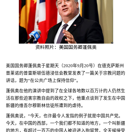
资料照片：美国国务卿蓬佩奥
美国国务卿蓬佩奥于星期天（
2020
年
9
月
20
号）在德克萨斯州
普莱诺的普雷斯顿伍德浸信会教堂发表了一篇关于宗教问题的
讲话，题为“在公共广场上保持信仰”。
蓬佩奥在他的演讲中提到了在全球各地数以百万计的人仍然生
活在那些迫害宗教自由的政权之下，他重点谈到了发生在中国
新疆的维吾尔穆斯林信徒所遭到的虐待。
蓬佩奥说，“今天，也许最令人发指的例子就是中国共产党。
今天，在中国的西部，一个我们都不知道的地方，一个叫新疆
的地方，有超过一百万的中国人被迫进入拘留营，全天候接受