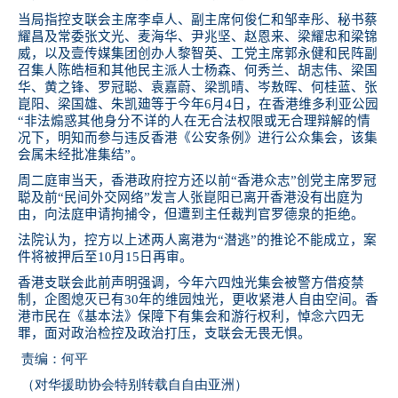
当局指控支联会主席李卓人、副主席何俊仁和邹幸彤、秘书蔡
耀昌及常委张文光、麦海华、尹兆坚、赵恩来、梁耀忠和梁锦
威，以及壹传媒集团创办人黎智英、工党主席郭永健和民阵副
召集人陈皓桓和其他民主派人士杨森、何秀兰、胡志伟、梁国
华、黄之锋、罗冠聪、袁嘉蔚、梁凯晴、岑敖晖、何桂蓝、张
崑阳、梁国雄、朱凯廸等于今年
6
月
4
日，在香港维多利亚公园
“非法煽惑其他身分不详的人在无合法权限或无合理辩解的情
况下，明知而参与违反香港《公安条例》进行公众集会，该集
会属未经批准集结”。
周二庭审当天，香港政府控方还以前“香港众志”创党主席罗冠
聪及前“民间外交网络”发言人张崑阳已离开香港没有出庭为
由，向法庭申请拘捕令，但遭到主任裁判官罗德泉的拒绝。
法院认为，控方以上述两人离港为“潜逃”的推论不能成立，案
件将被押后至
10
月
15
日再审。
香港支联会此前声明强调，今年六四烛光集会被警方借疫禁
制，企图熄灭已有
30
年的维园烛光，更收紧港人自由空间。香
港市民在《基本法》保障下有集会和游行权利，悼念六四无
罪，面对政治检控及政治打压，支联会无畏无惧。
责编：何平
（对华援助协会特别转载自自由亚洲）