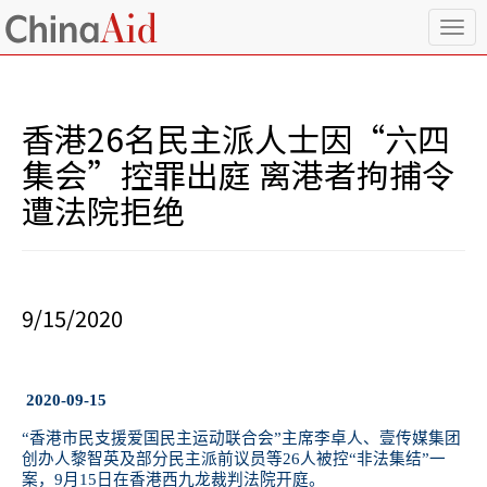
T
o
g
g
l
香港26名民主派人士因“六四
e
n
集会”控罪出庭 离港者拘捕令
a
遭法院拒绝
v
i
g
a
t
i
9/15/2020
o
n
2020-09-15
“香港市民支援爱国民主运动联合会”主席李卓人、壹传媒集团
创办人黎智英及部分民主派前议员等
26
人被控“非法集结”一
案，
9
月
15
日在香港西九龙裁判法院开庭。