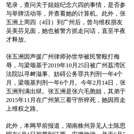
笔录，查问关于姐姐纪念六四的事情，是否参
与举牌活动等，并查看她的计算机。此外，张
五洲上周四（
4
日）到广州后，曾与维权朋友
吴美芬见面，她也被警方抓走问话，直至半夜
才释放。
张五洲因声援广州律师孙世华被民警殴打侮
辱，与梁颂基于
2019
年
10
月
25
日被广州荔湾区
法院以寻衅滋事、妨碍公务罪共判刑一年
4
个
月，梁颂基判刑一年
6
个月。今年
2
月
14
日，张
五洲刑满出狱。张五洲是张六毛胞姐，其弟于
2015
年
11
月在广州第三看守所猝死，她因而走
上维权之路。
此外，本网早前报道，湖南株州异见人士陈思