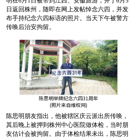
明在
6
月
1
日被带到江西、安徽旅游，并于
6
月
5
日返回株州，随即在网上发帖悼念六四，并发
布手持纪念六四标语的照片。当天下午被警方
传唤后治安拘留。
陈思明举牌纪念六四31周年
(照片来自维权网)
陈思明朋友指出，他被辖区庆云派出所传唤，
其后晚上被押到株州中心医院做体检，当时朋
友估计会被拘留。由于体检结果未出，陈思明