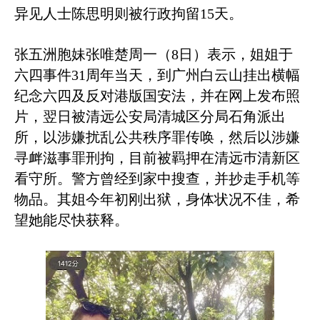
异见人士陈思明则被行政拘留
15
天。
张五洲胞妹张唯楚周一（
8
日）表示，姐姐于
六四事件
31
周年当天，到广州白云山挂出横幅
纪念六四及反对港版国安法，并在网上发布照
片，翌日被清远公安局清城区分局石角派出
所，以涉嫌扰乱公共秩序罪传唤，然后以涉嫌
寻衅滋事罪刑拘，目前被羁押在清远巿清新区
看守所。警方曾经到家中搜查，并抄走手机等
物品。其姐今年初刚出狱，身体状况不佳，希
望她能尽快获释。