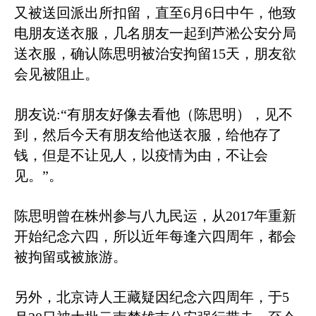
又被送回派出所扣留，直至
6
月
6
日中午，他致
电朋友送衣服，几名朋友一起到芦淞公安分局
送衣服，确认陈思明被治安拘留
15
天，朋友欲
会见被阻止。
朋友说
:
“有朋友好像去看他（陈思明），见不
到，然后今天有朋友给他送衣服，给他存了
钱，但是不让见人，以疫情为由，不让会
见。”。
陈思明曾在株州参与八九民运，从
2017
年重新
开始纪念六四，所以近年每逢六四周年，都会
被拘留或被旅游。
另外，北京诗人王藏疑因纪念六四周年，于
5