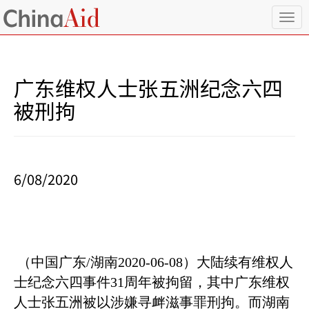
T
o
g
g
l
广东维权人士张五洲纪念六四
e
n
被刑拘
a
v
i
g
a
6/08/2020
t
i
o
n
（中国广东
/
湖南
2020-06-08
）大陆续有维权人
士纪念六四事件
31
周年被拘留，其中广东维权
人士张五洲被以涉嫌寻衅滋事罪刑拘。而湖南