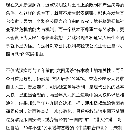
现在又来新冠肺炎，这就说明这片土地上的政制有产生病毒的
条件。在这样的条件下，就算不发生武汉病毒，那也会发生其
它病毒，因为一个剥夺公民言论自由的政权，就必将消损掉社
会预防危机的能力与机制。而一个根本不尊重生命的政权，更
不会真正为人民生命安全着想，如此出现各种危害人民生命的
事就不足为怪。而这种剥夺公民权利与轻视公民生命正是“六
四屠杀”的深层根由。
不仅武汉病毒与
31
年前的“六四屠杀”有本质上的相关性，而且
今日香港危机，仍然是“六四屠杀”的延续。香港公民今天要求
自由民主、普遍选举、司法独立等等权利，是现代公民的基本
人权，是正当合理的，与当年八九民主运动中的人权诉求是相
通的。结果却如当年八九民众诉求一样，迎来极权统治集团的
顽固反对，进而将事态一步步激化，最后极权统治集团不惜通
过所谓港版国安法，抛弃曾经的“一国两制”、“港人治港、高
度自治、
50
年不变”的承诺与签署的《中英联合声明》，来制