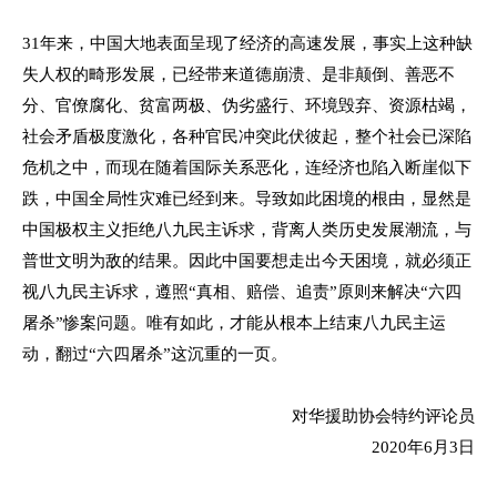
31
年来，中国大地表面呈现了经济的高速发展，事实上这种缺
失人权的畸形发展，已经带来道德崩溃、是非颠倒、善恶不
分、官僚腐化、贫富两极、伪劣盛行、环境毁弃、资源枯竭，
社会矛盾极度激化，各种官民冲突此伏彼起，整个社会已深陷
危机之中，而现在随着国际关系恶化，连经济也陷入断崖似下
跌，中国全局性灾难已经到来。导致如此困境的根由，显然是
中国极权主义拒绝八九民主诉求，背离人类历史发展潮流，与
普世文明为敌的结果。因此中国要想走出今天困境，就必须正
视八九民主诉求，遵照“真相、赔偿、追责”原则来解决“六四
屠杀”惨案问题。唯有如此，才能从根本上结束八九民主运
动，翻过“六四屠杀”这沉重的一页。
对华援助协会特约评论员
2020
年
6
月
3
日