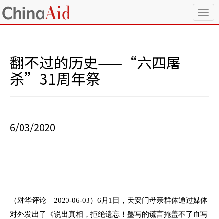
T
o
g
g
l
翻不过的历史——“六四屠
e
n
杀”31周年祭
a
v
i
g
a
6/03/2020
t
i
o
n
（对华评论—
2020-06-03
）
6
月
1
日，天安门母亲群体通过媒体
对外发出了《说出真相，拒绝遗忘！墨写的谎言掩盖不了血写