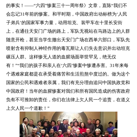
的事实！
——“
六四
”
惨案三十一周年祭》文章，直陈“我们不
会忘记
31
年前的惨案。和平时期，中国政府出动标榜为‘人民
子弟兵’的国家军事力量，动用坦克、装甲车在十里长安街
上，在通往天安门广场的路上，军队无视站在马路边上的人群
随意开枪，甚至当学生撤出天安门广场在西单六部口，军队先
喷射含有抑制人神经作用的毒瓦斯让人们失去意识并出动坦克
碾压人群。这样惨无人道的血腥场面举世罕见，绝无仅
有！”“我们的孩子和亲人在‘六四’惨案中惨遭杀害。
31
年来每
个遇难家庭都是在承受着痛苦和生活煎熬中度过的。做为这个
国家的公民和遇难者亲属，我们有充分理由追问中国执政党和
中国政府！当年的血腥惨案对我们和所有国民造成的伤害政府
负有不可推卸的责任，你们在法律上欠人民一个追责，在道义
上欠人民一个道歉！”