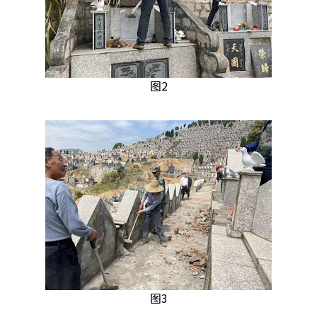
图2
图3