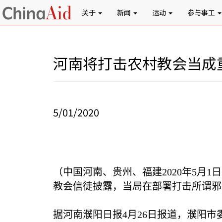
关于
新闻
运动
参与事工
河南将打击农村教会当成
5/01/2020
（中国河南、贵州、福建
2020
年
5
月
1
日
教会信徒披露，当局在部署打击所谓邪
据河南濮阳日报
4
月
26
日报道，濮阳市