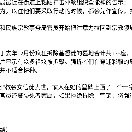
局最近在街道上粘贴打击邪教组织全能神的告示：
为。以往他们要采取行动的时候，都会先作宣传，
和民族宗教事务局官员开始把注意力拉回到宗教领
于去年
12
月份疯狂拆除基督徒的墓地合计共
176
座
片显示有众多祖坟被拆毁。强拆者们在穿迷彩服的
并不适合耕种。
自”教会女信徒去世，家人在她的墓碑上画了一个十
官员还威胁死者家属，如果拒绝拆除十字架，将强
络）