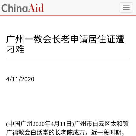
T
o
g
g
l
广州一教会长老申请居住证遭
e
n
刁难
a
v
i
g
a
4/11/2020
t
i
o
n
(
中国广州
2020
年
4
月
11
日
)
广州市白云区太和镇
广福教会白话堂的长老陈成万，近一段时期，