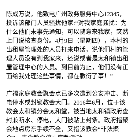
陈成万说，他致电广州政务服务中心
12345
，
投诉该部门人员骚扰他家
:
“对我家庭骚扰：为
什么他们未事先通知，可以随意来我家，突然
上门说核查身份。
4
月
9
日（星期四），本村的
出租屋管理处的人员打来电话，说他们村的管
理人员没有到我家来，还说或者是太和镇出租
屋管理中心的人员。到目前为止，他们没有正
面给我处理这些事情，都在敷衍了事！”
广福家庭教会聚会点已多次遭到公安冲击、断
电停水或封锁教会大门。
2016
年
6
月，位于该
教会太和镇分会太和堂，被当地太和镇政府查
封兼断水、停电，大门被贴上封条。政府指聚
会地点房东手续不全，又指该教会“非法聚