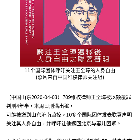
11
个国际团体呼吁关注王全璋的人身自由
(
)
照片来自中国维权律师关注组
2020-04-03
709
（中国山东
）
维权律师王全璋被以颠覆罪
4
判刑
年半，本周日刑满出狱，
10
可能被送到山东济南监控。
多个国际团体发表联署声明
关注其人身自由，并呼吁让他返回北京与妻儿团聚。