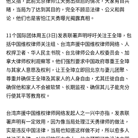
他又指，此前北京律师江天勇出狱后的情况，大家有目共
睹，当局为了达到其目的，完全不顾忌法律、公义和舆
论，他们也是害怕江天勇曝光揭露真相。
11
(3
)
个国际团体周五
日
发表联署声明呼吁关注王全璋，包
括中国维权律师关注组、台湾声援中国维权律师网络、人
权捍卫者、华人民主书院、台北律师公会人权委员会、加
拿大律师权利观察等。他们强烈要求中国政府尊重王全璋
与其家人意愿及权利，让王全璋立即回北京与妻儿团聚、
尊重并确保王全璋及其家人的人身自由，尤其迁徙自由、
确保他和家人不会被软禁、长期监视、确保其儿子能充分
行使其平等教育权。
台湾声援中国维权律师网络发起人之一兴中亦指，发表联
署声明有一定效用，因为像当局处理江天勇律师的做法，
实是违反中国法律，当局也知道这样做不对，所以愈多人