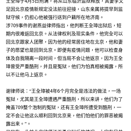
4
5
王全璋于
月
日刑满，将从山东临沂监狱释放，其妻李文
足因北京疫情新规定没法前往迎接，山东亲属将提早到监
狱守候，仍担心他被强行送到户籍所在地济南。
709
涉
事件的谢燕益律师指出，他判断王全璋出狱后，短
期内很难返回北京。从法律权利及现实条件，他完全可以
回北京跟家人团聚，因为他的经常居住地在北京，他和妻
子的愿望也是回到北京。即便有疫情问题，他可以检查身
体及自我隔离一段时间，但当局不会让他返京，因为王全
璋曾受严重酷刑，并且是冤狱，他们为怕真相被揭露，所
以不让他马上返京。
4
6
谢律师说：
“
王全璋被
年
个月完全是违法的做法，一场
冤狱，尤其是王全璋遭遇严重酷刑，所以来讲，他们为了
709
掩盖
整个泡制的冤狱，还有王全璋所遭受到酷刑，一
定不会让他这么顺利回到北京来，他们怕他们的罪恶被揭
露出来。
”。