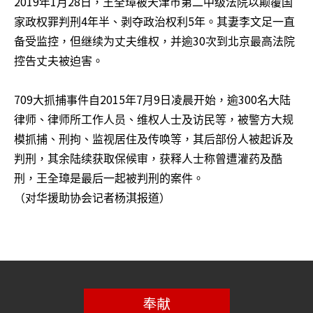
2019
1
28
年
月
日，王全璋被天津巿第二中级法院以颠覆国
4
5
家政权罪判刑
年半、剥夺政治权利
年。其妻李文足一直
30
备受监控，但继续为丈夫维权，并逾
次到北京最高法院
控告丈夫被迫害。
709
2015
7
9
300
大抓捕事件自
年
月
日凌晨开始，逾
名大陆
律师、律师所工作人员、维权人士及访民等，被警方大规
模抓捕、刑拘、监视居住及传唤等，其后部份人被起诉及
判刑，其余陆续获取保候审，获释人士称曾遭灌药及酷
刑，王全璋是最后一起被判刑的案件。
（对华援助协会记者杨淇报道）
奉献