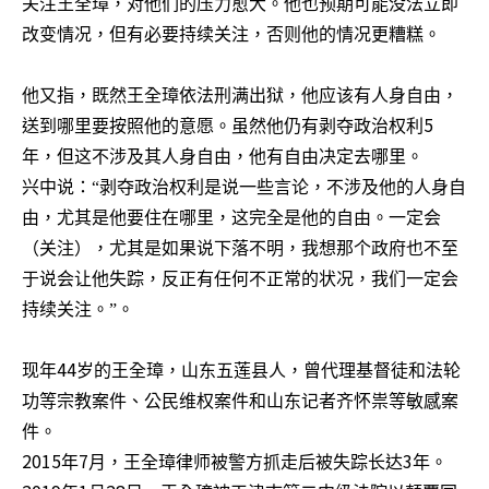
关注王全璋，对他们的压力愈大。他也预期可能没法立即
改变情况，但有必要持续关注，否则他的情况更糟糕。
他又指，既然王全璋依法刑满出狱，他应该有人身自由，
5
送到哪里要按照他的意愿。虽然他仍有剥夺政治权利
年，但这不涉及其人身自由，他有自由决定去哪里。
兴中说：
“
剥夺政治权利是说一些言论，不涉及他的人身自
由，尤其是他要住在哪里，这完全是他的自由。一定会
（关注），尤其是如果说下落不明，我想那个政府也不至
于说会让他失踪，反正有任何不正常的状况，我们一定会
持续关注。
”。
44
现年
岁的王全璋，山东五莲县人，曾代理基督徒和法轮
功等宗教案件、公民维权案件和山东记者齐怀祟等敏感案
件。
2015
7
3
年
月，王全璋律师被警方抓走后被失踪长达
年。