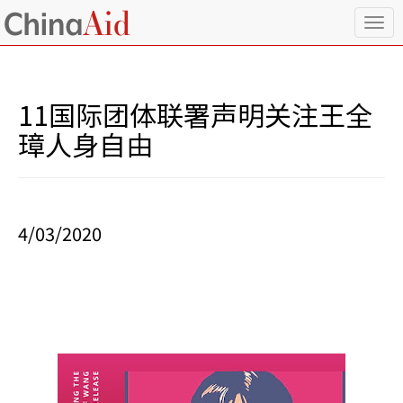
T
o
g
g
l
11国际团体联署声明关注王全
e
n
璋人身自由
a
v
i
g
a
4/03/2020
t
i
o
n