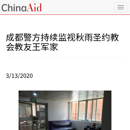
T
o
g
g
l
成都警方持续监视秋雨圣约教
e
n
会教友王军家
a
v
i
g
a
3/13/2020
t
i
o
n