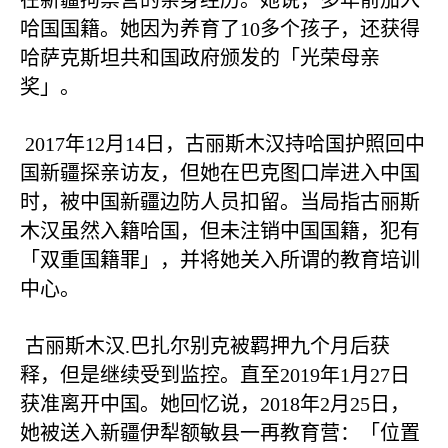
在新疆拘禁营的亲身经历。她说，多年前加入
哈国国籍。她因为养育了
10
多个孩子，还获得
哈萨克斯坦共和国政府颁发的「光荣母亲
奖」。
2017
年
12
月
14
日，古丽斯木汉持哈国护照回中
国新疆探亲访友，但她在巴克图口岸进入中国
时，被中国新疆边防人员扣留。当局指古丽斯
木汉虽然入籍哈国，但未注销中国国籍，犯有
「双重国籍罪」，并将她关入所谓的教育培训
中心。
古丽斯木汉
.
巴扎尔别克被羁押九个月后获
释，但是继续受到监控。直至
2019
年
1
月
27
日
获准离开中国。她回忆说，
2018
年
2
月
25
日，
她被送入新疆伊犁额敏县一再教育营：「位置