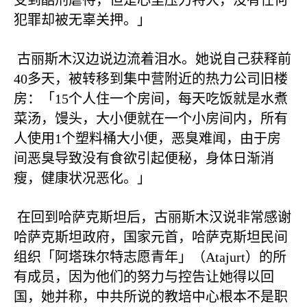
受到酷刑虐待，但是心里压力特大，没有任何
犯罪却被无辜关押。」
古丽斯木汉边说边流着泪水。她说自己获释前
40
多天，被转移到集中营附近的热力公司旧楼
房：「
15
个人住一个房间，每天吃饭就是水煮
菜汤，馒头，大小便就在一个小房间内，所有
人使用
1
个塑料桶大小便，恶臭难闻，由于房
间恶臭导致没有食欲引起便秘，身体日渐消
瘦，健康状况恶化。」
在回到哈萨克斯坦后，古丽斯木汉说非常感谢
哈萨克斯坦政府，国家元首，哈萨克斯坦民间
组织「阿塔珠尔特志愿青年」（
Atajurt
）的所
有成员，因为他们的努力与控告让她得以回
国，她并称，中共所说的教培中心根本不是职