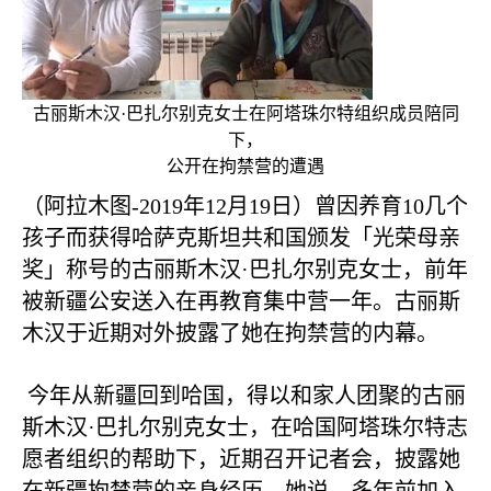
古丽斯木汉·巴扎尔别克女士在阿塔珠尔特组织成员陪同
下，
公开在拘禁营的遭遇
（阿拉木图
-2019
年
12
月
19
日）曾因养育
10
几个
孩子而获得哈萨克斯坦共和国颁发「光荣母亲
奖」称号的古丽斯木汉·巴扎尔别克女士，前年
被新疆公安送入在再教育集中营一年。古丽斯
木汉于近期对外披露了她在拘禁营的内幕。
今年从新疆回到哈国，得以和家人团聚的古丽
斯木汉·巴扎尔别克女士，在哈国阿塔珠尔特志
愿者组织的帮助下，近期召开记者会，披露她