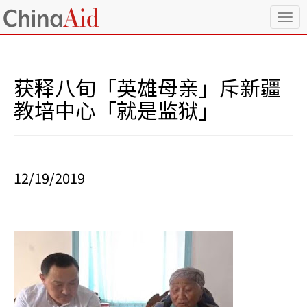
T
o
g
g
l
获释八旬「英雄母亲」斥新疆
e
n
教培中心「就是监狱」
a
v
i
g
a
12/19/2019
t
i
o
n