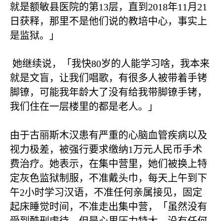
就是额敏县医院的第
13
层，直到
2018
年
11
月
21
日获释，那里不是他们说的教培中心，事实上
是监狱。」
她继续说，「我快
80
岁的人能学习啥，我本来
就是文盲，让我们唱歌，有很多人被带着手铐
脚镣，可能我年龄大了没有给我带脚镣手铐，
我们住在一层楼里的都是老人。」
由于古丽斯木汉患有严重的心脑血管疾病以及
视力极差，被强行要求缴纳
1
万元人民币手术
费治疗。她表示，在集中营里，她们被换上特
定灰色监狱制服，不准戴头巾，每天上午到下
午
2
小时学习汉语，不准任何亲属接见，固定
起床睡觉时间，不准走出集中营，「虽然没有