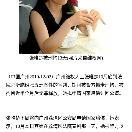
张唯楚被刑拘
13
天
(
照片来自维权网
)
（
中国广州
2019-12-02
）
广州维权人士张唯楚10月底到法
院旁听胞姐张五洲案件的宣判，期间被警方抓走刑拘，被
拘留近半个月后无罪释放，她拟申请国家赔偿讨回公道。
张唯楚下周将向广州荔湾区公安局申请国家赔偿，她表
示，
10
月
25
日其姐在荔湾区法院宣判那一天，她被警方以