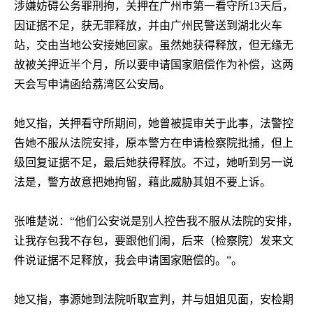
涉嫌妨碍公务罪刑拘，关押在广州巿第一看守所
13
天后，
因证据不足，获无罪释放，并由广州民警送到湖北火车
站，交由当地公安接她回家。虽然她获得释放，但无缘无
故被关押近半个月，所以要申请国家赔偿作为补偿，这两
天会写申请函给荔湾区公安局。
她又指，关押看守所期间，她曾被提审关于此事，法警控
告她不服从法院安排，原本警方在申请检察院批捕，但上
级回复证据不足，最后她获得释放。不过，她听到另一说
法是，警方故意把她拘留，藉此威胁其姐不要上诉。
张唯楚说：“他们公安说是别人控告我不服从法院的安排，
让我存包我不存包，要跟他们闹，后来（检察院）发来文
件说证据不足释放，我会申请国家赔偿的。”。
她又指，事源她到法院听取宣判，并与姐姐见面，安检期