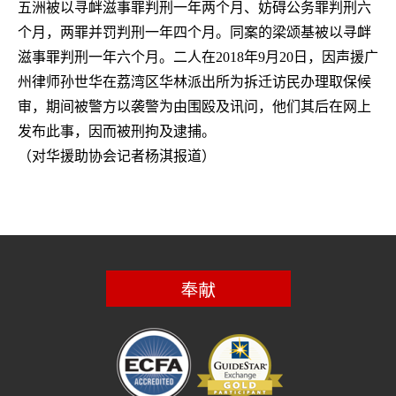
五洲被以寻衅滋事罪判刑一年两个月、妨碍公务罪判刑六
个月，两罪并罚判刑一年四个月。同案的梁颂基被以寻衅
滋事罪判刑一年六个月。二人在
2018
年
9
月
20
日，因声援广
州律师孙世华在荔湾区华林派出所为拆迁访民办理取保候
审，期间被警方以袭警为由围殴及讯问，他们其后在网上
发布此事，因而被刑拘及逮捕。
（对华援助协会记者杨淇报道）
奉献