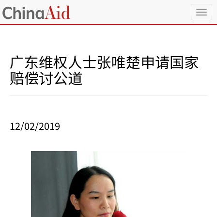
T
o
g
g
l
广东维权人士张唯楚申请国家
e
n
赔偿讨公道
a
v
i
g
a
12/02/2019
t
i
o
n