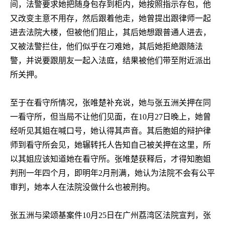
间，法警要求她把随身包存到柜内，她按照指示存包，他
又改变主意不用存，然后跟着他走，她曾提出跟律师一起
进去法院大楼，但被他们阻止，其后她想跟普通人进去，
又被法警拦住，他们似乎在刁难她，其后她拒絶跟随法
警，并说要跟朋友一起入法庭，结果被他们带至附近派出
所关押。
至于在看守所情况，张唯楚补充说，她与张五洲关押在同
一看守所，但当局不让他们见面，在
10
月
27
日晚上，她曾
经听见其姐在喊口号，她认得其声音。其后胞姐的辩护律
师到看守所会见，她辗转托人告知自己被关押在这里，所
以其姐应该知道她在看守所。张唯楚获释后，才得知胞姐
判刑一年四个月，即明年
2
月刑满，她认为法院不会有公平
审判，她本人在法院没做什么也被刑拘。
张五洲与梁颂基案件
10
月
25
日在广州荔湾区法院宣判，张