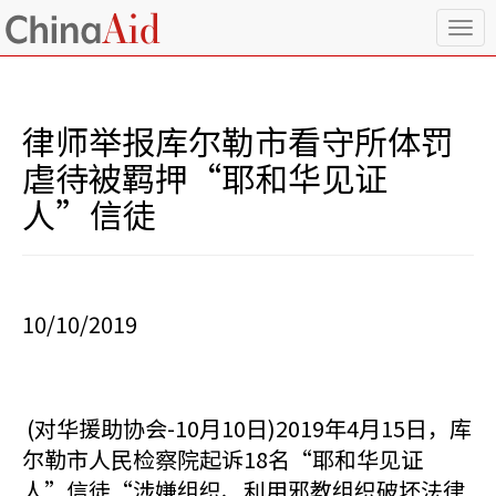
T
o
g
g
l
律师举报库尔勒市看守所体罚
e
n
虐待被羁押“耶和华见证
a
人”信徒
v
i
g
a
t
i
10/10/2019
o
n
(对华援助协会-10月10日)2019年4月15日，库
尔勒市人民检察院起诉18名“耶和华见证
人”信徒“涉嫌组织、利用邪教组织破坏法律