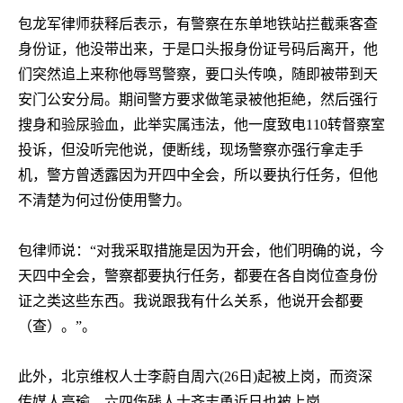
包龙军律师获释后表示，有警察在东单地铁站拦截乘客查
身份证，他没带出来，于是口头报身份证号码后离开，他
们突然追上来称他辱骂警察，要口头传唤，随即被带到天
安门公安分局。期间警方要求做笔录被他拒絶，然后强行
搜身和验尿验血，此举实属违法，他一度致电
110
转督察室
投诉，但没听完他说，便断线，现场警察亦强行拿走手
机，警方曾透露因为开四中全会，所以要执行任务，但他
不清楚为何过份使用警力。
包律师说：“对我采取措施是因为开会，他们明确的说，今
天四中全会，警察都要执行任务，都要在各自岗位查身份
证之类这些东西。我说跟我有什么关系，他说开会都要
（查）。”。
此外，北京维权人士李蔚自周六
(26
日
)
起被上岗，而资深
传媒人高瑜、六四伤残人士齐志勇近日也被上岗。