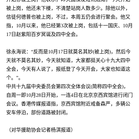
被上岗，他还未下楼，不清楚站岗人数多少。除他以外，
信徒何德普也被上岗，不过，本周五仍会进行聚会。他又
指，
10
月以来，他已经第
3
次被上岗，包括十一国庆、
10
月
17
日赵紫阳百岁冥诞及四中全会。
徐永海说：“反而是
10
月
17
日就莫名其妙
(
被上岗
)
，然后今
天就不莫名其妙，今天就知道，大家都挺关心十九大四中
全会，今天有人说了，报纸登了今天开会，大家也知道这
个。”。
中共十九届中央委员会第四次全体会议
(
简称四中全会
)
，
自周一即
10
月
28
日开始，一连
4
日在北京京西宾馆进行闭门
会议。香港传媒报道指，京西宾馆附近戒备森严，多辆公
安车停泊，部份道路被封闭。
（对华援助协会记者杨淇报道）