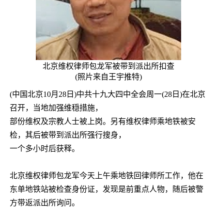
北京维权律师包龙军被带到派出所扣查
(
照片来自王宇推特
)
(
中国北京
10
月
28
日
)
中共十九大四中全会周一
(28
日
)
在北京
召开，当地加强维穏措施，
部份维权及宗教人士被上岗。另有维权律师乘地铁被安
检，其后被带到派出所强行搜身，
一个多小时后获释。
北京维权律师包龙军今天上午乘地铁回律师所工作，他在
东单地铁站被检查身份证，发现是前重点人物，随后被警
方带返派出所询问。