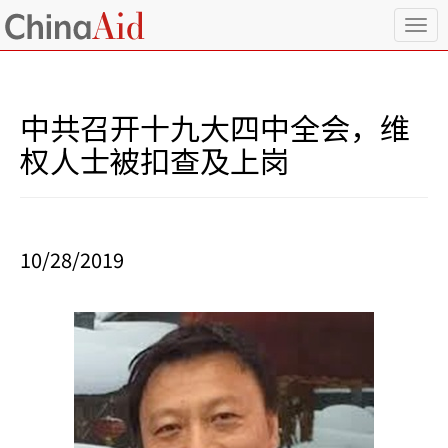
T
o
g
g
l
中共召开十九大四中全会，维
e
n
权人士被扣查及上岗
a
v
i
g
a
10/28/2019
t
i
o
n