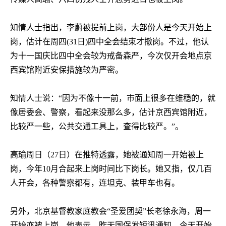
知情人士指出，李蔚被提前上岗，大部份人是今天开始上
岗，估计在周四
(31
日
)
四中全会结束才撤岗。不过，他认
为十一国庆比四中全会较为戒备森严，今次仅开会地点京
西宾馆附近安保措施较为严密。
知情人士说：“因为不像十一前，巿面上很多在维穏的，就
像居委会、警察，看起来没那么多，估计京西宾馆附近，
比较严一些，公共交通工具上，查得比较严。”。
高瑜周日（
27
日）在推特透露，她被通知周一开始被上
岗，今年
10
月合起来上岗时间比下岗长。她又指，仅几百
人开会，各种警察都有，连坦克、装甲车也有。
另外，北京基督教家庭教会“圣爱团契”长老徐永海，周一
开始亦被上岗，他表示，昨天国保发短讯通知，今天开始