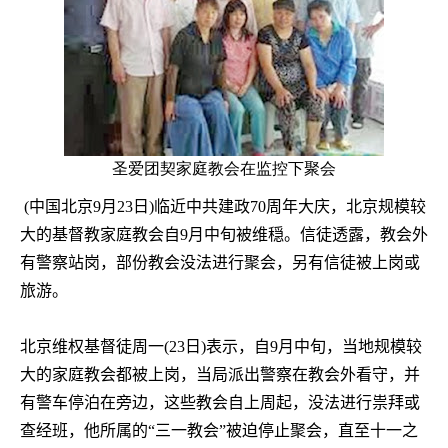
圣爱团契家庭教会在监控下聚会
(
中国北京
9
月
23
日
)
临近中共建政
70
周年大庆，北京规模较
大的基督教家庭教会自
9
月中旬被维穏。信徒透露，教会外
有警察站岗，部份教会没法进行聚会，另有信徒被上岗或
旅游。
北京维权基督徒周一
(23
日
)
表示，自
9
月中旬，当地规模较
大的家庭教会都被上岗，当局派出警察在教会外看守，并
有警车停泊在旁边，这些教会自上周起，没法进行祟拜或
查经班，他所属的“三一教会”被迫停止聚会，直至十一之