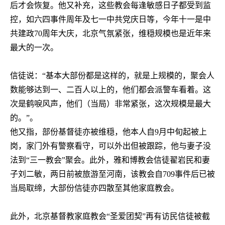
后才会恢复。他又补充，这些教会每逢敏感日子都受到监
控，如六四事件周年及七一中共党庆日等，今年十一是中
共建政
70
周年大庆，北京气氛紧张，维穏规模也是近年来
最大的一次。
信徒说：“基本大部份都是这样的，就是上规模的，聚会人
数能够达到一、二百人以上的，他们都会派警车看着。这
次是鹤唳风声，他们（当局）非常紧张，这次规模是最大
的。”。
他又指，部份基督徒亦被维穏，他本人自
9
月中旬起被上
岗，家门外有警察看守，可以外出但被跟踪，他与妻子没
法到“三一教会”聚会。此外，雅和博教会信徒翟岩民和妻
子刘二敏，两日前被旅游至河南，该教会自
709
事件后已被
当局取缔，大部份信徒亦四散至其他家庭教会。
此外，北京基督教家庭教会“圣爱团契”再有访民信徒被截