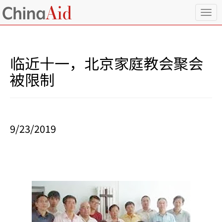
T
o
g
g
l
临近十一，北京家庭教会聚会
e
n
被限制
a
v
i
g
a
9/23/2019
t
i
o
n