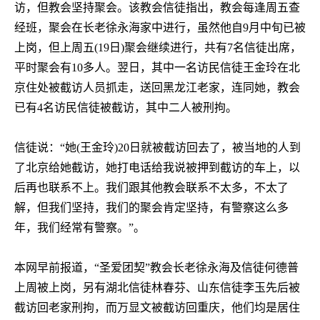
访，但教会坚持聚会。该教会信徒指出，教会每逢周五查
经班，聚会在长老徐永海家中进行，虽然他自
9
月中旬已被
上岗，但上周五
(19
日
)
聚会继续进行，共有
7
名信徒出席，
平时聚会有
10
多人。翌日，其中一名访民信徒王金玲在北
京住处被截访人员抓走，送回黑龙江老家，连同她，教会
已有
4
名访民信徒被截访，其中二人被刑拘。
信徒说：“她
(
王金玲
)20
日就被截访回去了，被当地的人到
了北京给她截访，她打电话给我说被押到截访的车上，以
后再也联系不上。我们跟其他教会联系不太多，不太了
解，但我们坚持，我们的聚会肯定坚持，有警察这么多
年，我们经常有警察。”。
本网早前报道，“圣爱团契”教会长老徐永海及信徒何德普
上周被上岗，另有湖北信徒林春芬、山东信徒李玉先后被
截访回老家刑拘，而万显文被截访回重庆，他们均是居住