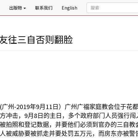
出版物
联系我们
English
会友往三自否则翻脸
(
-2019
9
11
广州
年
月
日）广州广福家庭教会位于花
9
8
方冲击，
月
日的主日，多个政府部门人员强行闯
被拍照和登记数据，并要他们必须到官办的三自教
人被威胁要被抓走并要处罚五万元，而房东亦被警