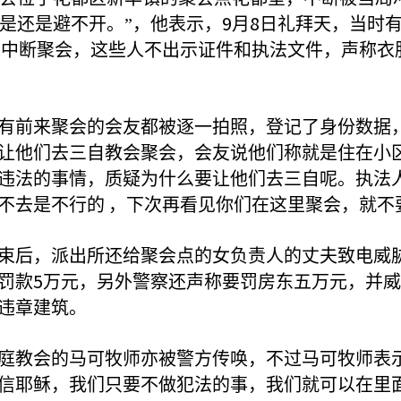
9
8
是还是避不开。”，他表示，
月
日礼拜天，当时
入中断聚会，这些人不出示证件和执法文件，声称衣
有前来聚会的会友都被逐一拍照，登记了身份数据
让他们去三自教会聚会，会友说他们称就是住在小
违法的事情，质疑为什么要让他们去三自呢。执法
不去是不行的
，下次再看见你们在这里聚会，就不
束后，派出所还给聚会点的女负责人的丈夫致电威
5
罚款
万元，另外警察还声称要罚房东五万元，并威
违章建筑。
庭教会的马可牧师亦被警方传唤，不过马可牧师表
信耶稣，我们只要不做犯法的事，我们就可以在里