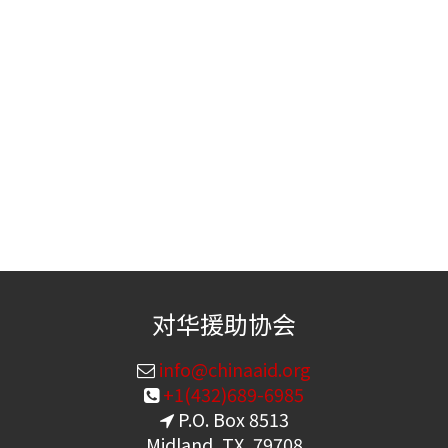
对华援助协会
info@chinaaid.org
+1(432)689-6985
P.O. Box 8513
Midland, TX, 79708