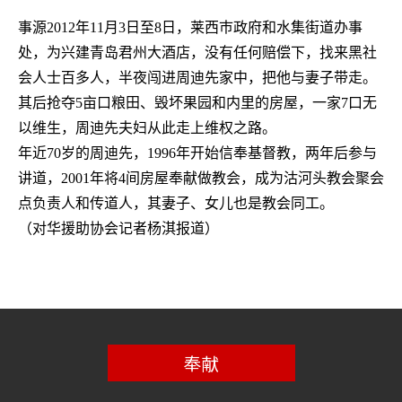
事源
2012
年
11
月
3
日至
8
日，莱西巿政府和水集街道办事
处，为兴建青岛君州大酒店，没有任何赔偿下，找来黑社
会人士百多人，半夜闯进周迪先家中，把他与妻子带走。
其后抢夺
5
亩口粮田、毁坏果园和内里的房屋，一家
7
口无
以维生，周迪先夫妇从此走上维权之路。
年近
70
岁的周迪先，
1996
年开始信奉基督教，两年后参与
讲道，
2001
年将
4
间房屋奉献做教会，成为沽河头教会聚会
点负责人和传道人，其妻子、女儿也是教会同工。
（对华援助协会记者杨淇报道）
奉献