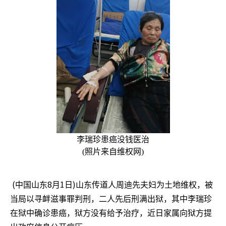
李瑞珍患癌没钱医治
(
照片来自维权网
)
(
8
1
)
中国山东
月
日
山东传道人周迪先夫妇为土地维权，被
当局以寻衅滋事罪判刑，二人先后刑满出狱，其中李瑞珍
在狱中确诊患癌，狱方没有给予治疗，近日家属向狱方提