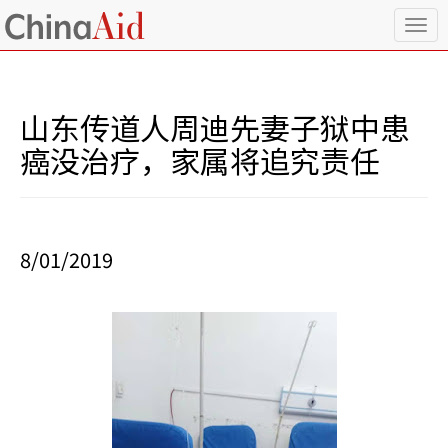
T
o
g
g
l
山东传道人周迪先妻子狱中患
e
n
癌没治疗，家属将追究责任
a
v
i
g
a
8/01/2019
t
i
o
n