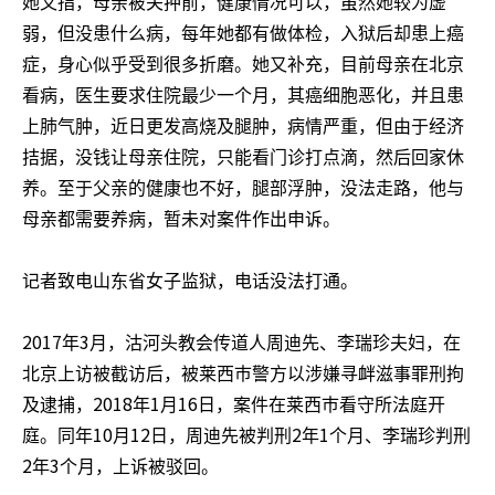
她又指，母亲被关押前，健康情况可以，虽然她较为虚
弱，但没患什么病，每年她都有做体检，入狱后却患上癌
症，身心似乎受到很多折磨。她又补充，目前母亲在北京
看病，医生要求住院最少一个月，其癌细胞恶化，并且患
上肺气肿，近日更发高烧及腿肿，病情严重，但由于经济
拮据，没钱让母亲住院，只能看门诊打点滴，然后回家休
养。至于父亲的健康也不好，腿部浮肿，没法走路，他与
母亲都需要养病，暂未对案件作出申诉。
记者致电山东省女子监狱，电话没法打通。
2017
3
年
月，
沽河头教会传道人
周迪先、李瑞珍夫妇，在
北京上访被截访后，被莱西巿警方以涉嫌寻衅滋事罪刑拘
2018
1
16
及逮捕，
年
月
日，案件在莱西巿看守所法庭开
10
12
2
1
庭。同年
月
日，周迪先被判刑
年
个月、李瑞珍判刑
2
3
年
个月，上诉被驳回。