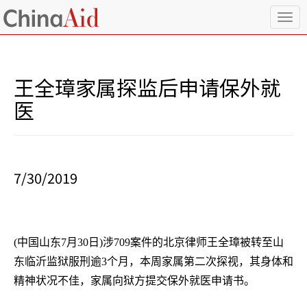
T
o
g
g
l
王全璋家属探监后申请保外就
e
n
医
a
v
i
g
a
7/30/2019
t
i
o
n
(
中国山东
7
月
30
日
)
涉
709
案件的北京律师王全璋被转至山
东临沂监狱服刑逾
3
个月，本周家属第二次探视，其身体和
精神状况不佳，家属向狱方提交保外就医申请书。