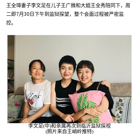
王全璋妻子李文足在儿子王广微和大姐王全秀陪同下，周
7
30
二即
月
日下午到监狱探望，整个会面过程被严密监
控。
李文足
(
中
)
和亲属再次到临沂监狱探视
(
照片来自王峭岭推特
)