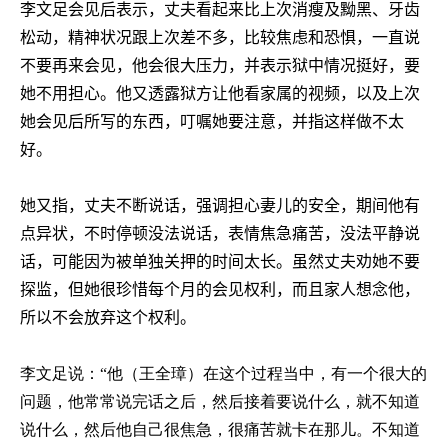
李文足会见后表示，丈夫看起来比上次消瘦及黝黑、牙齿
松动，精神状况跟上次差不多，比较焦虑和恐惧，一直说
不要再来会见，他会很大压力，并表示狱中情况挺好，要
她不用担心。他又透露狱方让他看家属的视频，以及上次
她会见后所写的东西，叮嘱她要注意，并指这样做不太
好。
她又指，丈夫不断说话，强调担心妻儿的安全，期间他有
点异状，不时停顿没法说话，表情焦急痛苦，没法平静说
话，可能因为被单独关押的时间太长。
虽然丈夫劝她不要
探监，但她很珍惜每个月的会见权利，而且家人想念他，
所以不会放弃这个权利。
李文足说：“他（王全璋）在这个过程当中，有一个很大的
问题，他常常说完话之后，然后接着要说什么，就不知道
说什么，然后他自己很焦急，很痛苦就卡在那儿。不知道