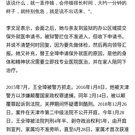
该说什么，就一直停顿，会停顿很长时间，大约一分钟的
样子，就特别焦急，就是说不出话来。”。
李文足表示，会面之后，她与亲友到监狱的办公区域提交
保外就医申请书，被狱警拦住不准进入，但收下申请书，
并说不清楚何时回复，因为要先做体检，然后再向领导汇
报。她又补充，替王全璋申请保外就医的原因，是他的身
体和精神状况需要立即找专业医院医治，并在家人陪同下
治疗。
2015
年
7
月，王全璋被警方抓走。
2016
年
1
月
8
日，
他被天津
警方以涉嫌颠覆国家政权罪逮捕，同年
2
月
14
日，被以颠
覆罪起诉到法院，关押期间怀疑遭到酷刑。
2018
年
12
月
26
日，案件在天津巿第二中级法院不公开开庭，今年
1
月
28
日，王全璋被法院判刑
4
年半、剥夺政治权利
5
年，由开庭
到宣判，家属均不准旁听，直至
6
月
28
日
，家属才首次获准