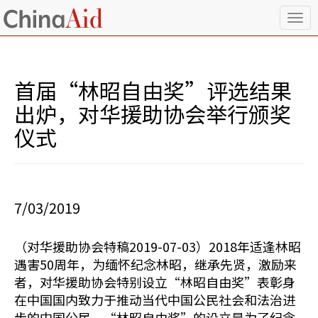
T
o
g
g
l
首届“林昭自由奖”评选结果
e
n
出炉，对华援助协会举行颁奖
a
仪式
v
i
g
a
t
i
7/03/2019
o
n
（对华援助协会特稿2019-07-03）2018年适逢林昭
遇害50周年，为缅怀纪念林昭，继承先贤，激励来
者，对华援助协会特别设立“林昭自由奖”表彰身
在中国国内致力于推动当代中国公民社会和法治进
步的中国公民。“林昭自由奖”的设立是为了纪念