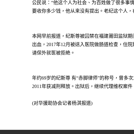
公民说：
“
他这个人为社会、为百姓做了很多事
要收你多少钱，他从来没有提出。老纪这个人，
本网早前报道，纪斯尊被囚禁在褔建莆田监狱期
出血，
2017
年
12
月被送入医院做肠道检查，住院
请保外就医被拒絶。
年约
69
岁的纪斯尊 有“赤脚律师”的称号，曾多
2011
年获减刑释放。出狱后，继续代理维权案件
(
对华援助协会记者杨淇报道
)