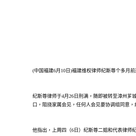
(
中国褔建
6
月
10
日
)
褔建维权律师纪斯尊个多月前
纪斯尊律师于
4
月
26
日刑满，随即被转至漳州芗
口，阻挠家属会见，任何人会见要协调组同意，
他指出，上周四（
6
日）纪斯尊二姐和代表律师