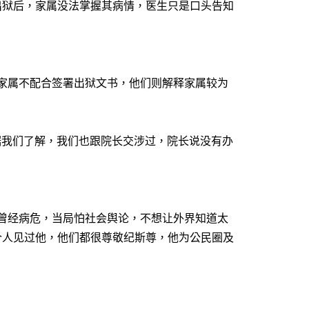
出狱后，家属没法掌握其病情，医生只是
口
头告知
家属不配合签署出狱文书，他们则解释家属较为
据我们了解，我们也跟院长交涉过，院长说没有办
曾经病危，当局怕社会舆论，不想
让
外界知道太
个人见过他，他们都很尊敬纪斯尊，他为公民圈及