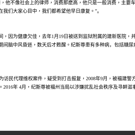
情，他不像社会上的律师，消费那麽高，他只是一般消费，主要
在我们大家心目中，我们都希望他早日康复。
”。
间，因为健康欠佳，去年
1
月
19
日被送到监狱附属的建新医院，
期间脑中风昏迷，数天后才甦醒。纪斯尊患有多种病
，
包括糖尿
次为访民代理维权案件，疑受到打击报复，
2008
年
9
月，被褔建警
。
2016
年
4
月，纪斯尊被褔州当局以涉嫌扰乱社会秩序及寻衅滋