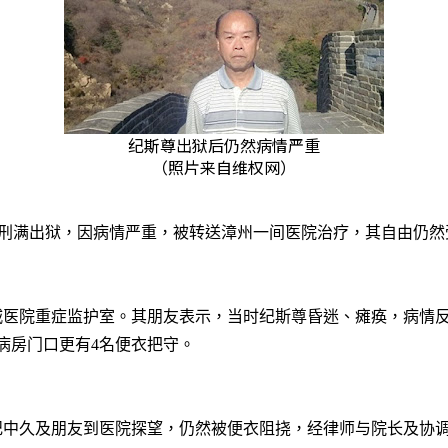
纪斯尊出狱后仍然病情严重
（照片来自维权网）
刑满出狱，因病情严重，被转送漳州一间医院治疗，其自由仍然
城医院重症监护室。其朋友表示，当时纪斯尊昏迷、瘫痪，病情
病房门口更有
4
名便衣把守。
纪中久及朋友到医院探望，仍然被便衣阻挠，经律师与院长及协