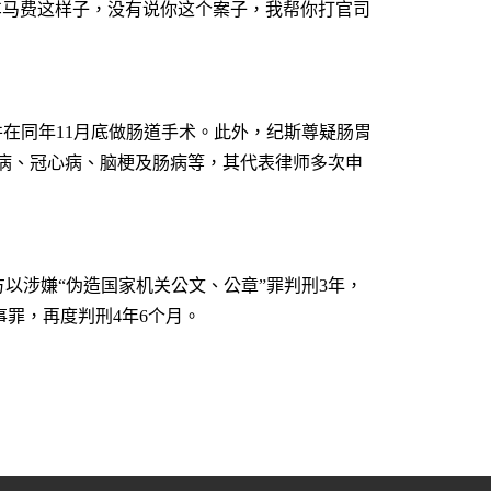
车马费这样子，没有说你这个案子，我帮你打官司
并在同年
11
月底做肠道手术。此外，纪斯尊疑肠胃
病、冠心病、脑梗及肠病等，其代表律师多次申
方以涉嫌“伪造国家机关公文、公章”罪判刑
3
年，
事罪，再度判刑
4
年
6
个月。