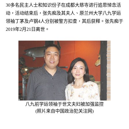
30
多名民主人士和知识份子在成都大慈寺进行追思悼念活
动，活动结束后，张先痴及其夫人、原兰州大学八九学运
领袖丁茅及卢钢
4
人分别被警方扣查，其后获释。张先痴于
2019
年
2
月
21
日离世。
八九前学运领袖于世文夫妇被加强监控
(
照片来自中国政治犯关注网
)