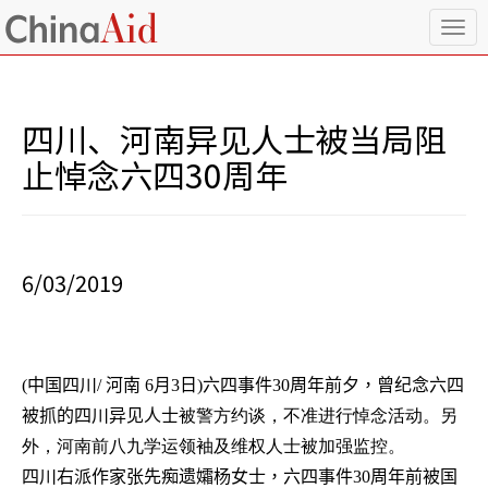
T
o
g
g
l
四川、河南异见人士被当局阻
e
n
止悼念六四30周年
a
v
i
g
a
6/03/2019
t
i
o
n
(
中国四川
/
河南
6
月
3
日
)
六四事件
30
周年前夕，曾纪念六四
被抓的四川异见人士
被警方约谈，不准进行悼念活动。另
外，河南前八九学运领袖及维权人士被加强监控。
四川右派作家张先痴遗孀杨女士，六四事件
30
周年前被国