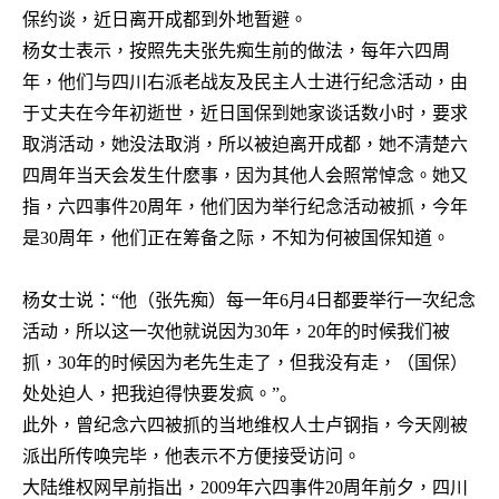
保约谈，近日离开成都到外地暂避。
杨女士表示，按照先夫张先痴生前的做法，每年六四周
年，他们与四川右派老战友及民主人士进行纪念活动，由
于丈夫在今年初逝世，近日国保到她家谈话数小时，要求
取消活动，她没法取消，所以被迫离开成都，她不清楚六
四周年当天会发生什麽事，因为其他人会照常悼念。她又
指，六四事件
20
周年，他们因为举行纪念活动被抓，今年
是
30
周年，他们正在筹备之际，不知为何被国保知道。
杨女士说：
“
他（张先痴）每一年
6
月
4
日都要举行一次纪念
活动，所以这一次他就说因为
30
年，
20
年的时候我们被
抓，
30
年的时候因为老先生走了，但我没有走，（国保）
处处迫人，把我迫得快要发疯。
”。
此外，曾纪念六四被抓的当地维权人士卢钢指，今天刚被
派出所传唤完毕，他表示不方便接受访问。
大陆维权网早前指出，
2009
年六四事件
20
周年前夕，四川