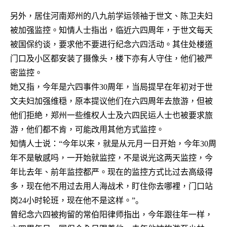
另外，居住河南郑州的八九前学运领袖于世文、陈卫夫妇
被加强监控。知情人士指出，临近六四周年，于世文每天
被国保约谈，要求他不要进行纪念六四活动。其住处楼道
门口及小区都安装了摄像头，楼下亦有人守住，他们被严
密监控。
她又指，今年是六四事件
30
周年，当局提早在年初对于世
文夫妇加强维穏，原本提议他们在六四周年去旅游，但被
他们拒絶，郑州一些维权人士及六四民运人士也被要求旅
游，他们都不肯，可能改用其他方式监控。
知情人士说：
“
今年以来，就是从元月一日开始，今年
30
周
年不是敏感吗，一开始就监控，不是说光这两天监控，今
年比去年、前年监控都严。现在的监控方式比过去高级得
多，现在他不用过去用人海战术，盯住你去哪裡，门口站
岗
24
小时轮班，现在他不是这样。
”。
曾纪念六四被拘留的常伯阳律师指出，今年跟往年一样，