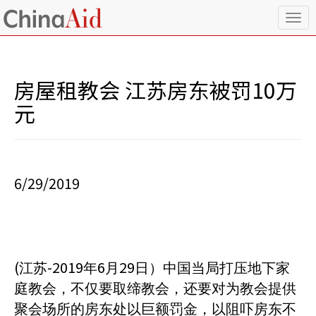
T
o
g
g
l
房屋租教会 江苏房东被罚10万
e
n
元
a
v
i
g
a
6/29/2019
t
i
o
n
(
-2019
6
29
江苏
年
月
日）中国当局打压地下家
庭教会，不仅要取缔教会，还要对为教会提供
聚会场所的房东处以巨额罚金，以阻吓房东不