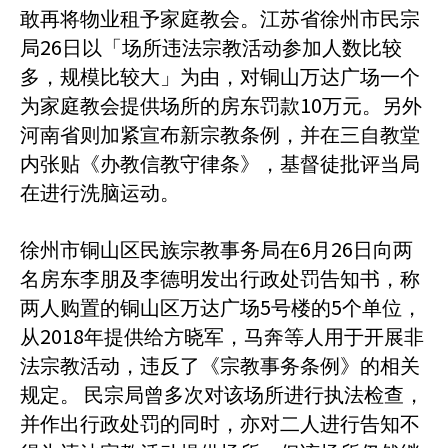
敢再将物业租予家庭教会。江苏省徐州市民宗
26
局
日以「场所违法宗教活动参加人数比较
多，规模比较大」为由，对铜山万达广场一个
10
为家庭教会提供场所的房东罚款
万元。另外
河南省则加紧宣布新宗教条例，并在三自教堂
内张贴《办教信教守律条》，基督徒批评当局
在进行洗脑运动。
6
26
徐州市铜山区民族宗教事务局在
月
日向两
名房东李朋及李德明发出行政处罚告知书，称
5
5
两人购置的铜山区万达广场
号楼的
个单位，
2018
从
年提供给方晓军，马奔等人用于开展非
法宗教活动，违反了《宗教事务条例》的相关
规定。
民宗局曾多次对该场所进行执法检查，
并作出行政处罚的同时，亦对二人进行告知不