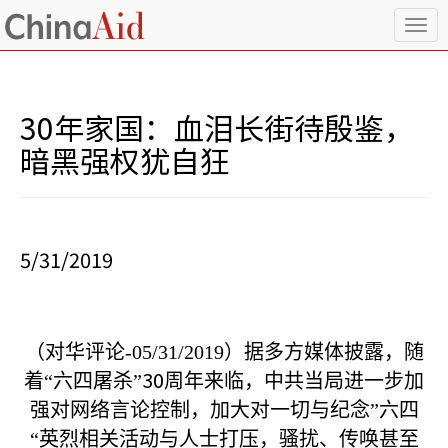
T
o
g
g
l
30年家国：血泪长街待殷鉴，
e
n
暗黑强权犹自狂
a
v
i
g
a
5/31/2019
t
i
o
n
（对华评论-05/31/2019）
据多方媒体披露，随
30
着“六四屠杀”
周年来临，中共当局进一步加
强对网络言论控制，加大对一切与纪念”六四
“英烈相关活动与人士打压，骚扰、传唤甚至