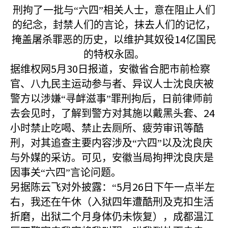
刑拘了一批与“六四”相关人士，意在阻止人们
的纪念，封禁人们的言论，抹去人们的记忆，
14
掩盖屠杀罪恶的历史，以维护其奴役
亿国民
的特权永固。
5
30
据维权网
月
日报道，安徽省合肥市前检察
官、八九民主运动参与者、异议人士沈良庆被
警方以涉嫌“寻衅滋事”罪刑拘后，日前律师前
24
去会见时，了解到警方对其施以戴黑头套、
小时禁止吃喝、禁止去厕所、疲劳审讯等酷
刑，对其追查主要内容涉及“六四”以及沈良庆
与外媒的采访。可见，安徽当局拘押沈良庆是
因事关“六四”言论问题。
5
26
另据陈云飞对外披露：“
月
日下午一点半左
右，我还在午休（入狱四年遭酷刑及克扣生活
折磨，出狱二个月身体仍未恢复），成都温江