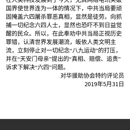
在人类科技发展到了今天，尤其网络电讯突破
国界使世界连为一体的情况下，中共当局要顽
固掩盖六四屠杀罪恶真相，显然是徒劳。向抓
捕一切纪念六四人士，显然也恐吓不到日益觉
醒的民众。所以，在此奉劝中共当局正视历史
罪错，认清世界发展潮流，皈依人类文明主
流，立刻停止对一切纪念“八九运动”的打压，
并在“天安门母亲”提出的“真相、赔偿、追责”
诉求下解决“六四”问题。
对华援助协会特约评论员
2019
5
31
年
月
日