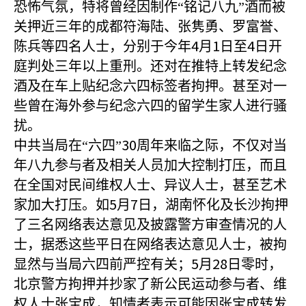
恐怖气氛，特将曾经因制作“铭记八九”酒而被
关押近三年的成都符海陆、张隽勇、罗富誉、
4
1
4
陈兵等四名人士，分别于今年
月
日至
日开
庭判处三年以上重刑。还对在推特上转发纪念
酒及在车上贴纪念六四标签者拘押。甚至对一
些曾在海外参与纪念六四的留学生家人进行骚
扰。
30
中共当局在“六四”
周年来临之际，不仅对当
年八九参与者及相关人员加大控制打压，而且
在全国对民间维权人士、异议人士，甚至艺术
5
7
家加大打压。如
月
日，湖南怀化及长沙拘押
了三名网络表达意见及披露警方审查情况的人
士，据悉这些平日在网络表达意见人士，被拘
5
28
显然与当局六四前严控有关；
月
日零时，
北京警方拘押并抄家了新公民运动参与者、维
权人士张宝成，知情者表示可能因张宝成转发