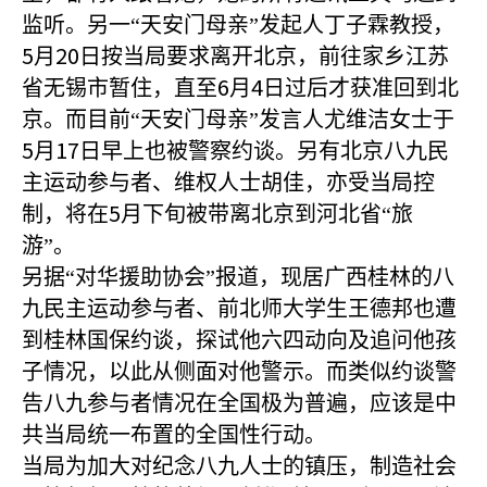
监听。另一“天安门母亲”发起人丁子霖教授，
5
20
月
日按当局要求离开北京，前往家乡江苏
6
4
省无锡市暂住，直至
月
日过后才获准回到北
京。而目前“天安门母亲”发言人尤维洁女士于
5
17
月
日早上也被警察约谈。另有北京八九民
主运动参与者、维权人士胡佳，亦受当局控
5
制，将在
月下旬被带离北京到河北省“旅
游”。
另据“对华援助协会”报道，现居广西桂林的八
九民主运动参与者、前北师大学生王德邦也遭
到桂林国保约谈，探试他六四动向及追问他孩
子情况，以此从侧面对他警示。而类似约谈警
告八九参与者情况在全国极为普遍，应该是中
共当局统一布置的全国性行动。
当局为加大对纪念八九人士的镇压，制造社会