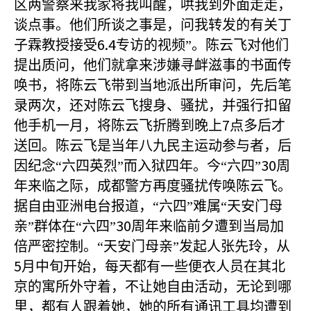
区两警察来我家将我叫醒，哄我到外面走走，
谈点事。他们所谈之事是，问我转发的有关丁
6.4
子霖教授接受
专访的视频”。陈云飞对他们
提出质问，他们就拿来涉嫌寻衅滋事的书面传
唤书，将陈云飞带到当地派出所审问，先后笔
录两次，还对陈云飞搜身、骚扰，并强行扣留
7
他手机一月，将陈云飞折腾到晚上
点多后才
送回。陈云飞是当年八九民主运动参与者，后
30
因纪念“六四英烈”而入狱四年。今“六四”
周
年来临之际，成都警方再度骚扰传唤陈云飞。
据自由亚洲电台报道，“六四”难属“天安门母
30
亲”群体在“六四”
周年来临前夕遭到当局加
倍严密控制。“
天安门母亲”发起人张先玲，从
5
月中旬开始，每天都有一些便衣人员在其北
京的寓所外守着，不让她自由活动，无论到哪
里，都有人跟着她，她的所有通讯工具均遭到