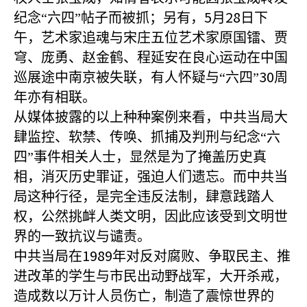
5
28
纪念“六四”帖子而被抓；另有，
月
日下
午，艺术家追魂与宋庄五位艺术家原国镭、贾
穹、庞勇、赵金鹤、程延安在良心运动在中国
30
巡展途中南京被失联，有人怀疑与“六四”
周
年亦有相联。
从媒体披露的以上种种案例来看，中共当局大
肆监控、软禁、传唤、抓捕及判刑与纪念“六
四”事件相关人士，显然是为了掩盖历史真
相，消灭历史罪证，强迫人们遗忘。而中共当
局这种行径，是完全违反法制，肆意践踏人
权，公然挑衅人类文明，因此应该受到文明世
界的一致抗议与谴责。
1989
中共当局在
年对反对腐败、争取民主、推
进改革的学生与市民出动野战军，大开杀戒，
造成数以万计人员伤亡，制造了震惊世界的