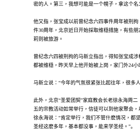
密的人。第三，我想可能是一个幌子，拿这个名
他又指，张宝成以前曾纪念六四事件周年被刑拘
件
30
周年，北京近日开始採取维穏措施，有些朋
莉则被旅游。
曾纪念六四被刑拘的马新立指出，得知张宝成涉
都被维穏，昨天早上他开始被上岗，家门外
24
小
马新立说：
“
今年的气氛很紧张比起往年，很多
此外，北京“圣爱团契”家庭教会长老徐永海周二
五的宗教活动如常举行，信徒可以到他家聚会，
徐永海说：
“
肯定举行，我们不管什麽情况，都
圣经这麽多年，基本都没事，能来学圣经。
”。