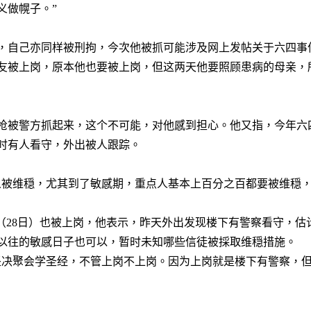
义做幌子。
”
，
自己
亦同
样
被刑拘，今次他被抓可能涉及网上发帖关于六四事
友被上岗，原本他也要
被
上岗，但这两天他要照顾患病的母亲，
枪被警方抓起来，这个不可能，对他感到担心。他又指，今年六
时有人看守，外出被人跟踪。
人被维穏，尤其到了敏感期，重点人基本上百分之百都要被维穏
（
28
日）也被上岗，他表示，昨天外出发现楼下有警察看守，估
以往的敏感日子也可以，暂时未知
哪
些信徒被採取维穏措施。
坚决聚会学圣经，不管上岗不上岗。因为上岗就是楼下有警察，