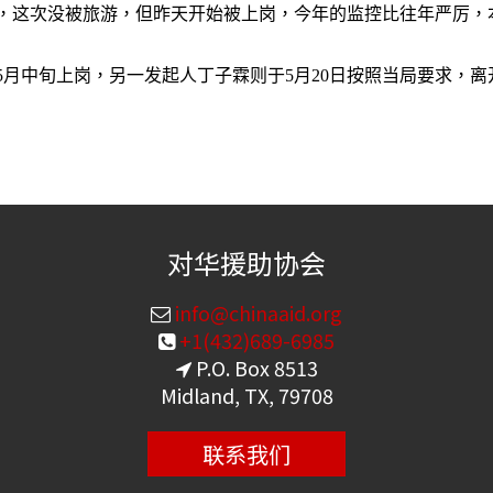
，这次没被旅游，但昨天开始被上岗，今年的监控比往年严厉，
5
月中旬上岗，另一发起人丁子霖则于
5
月
20
日按照当局要求，离
对华援助协会
info@chinaaid.org
+1(432)689-6985
P.O. Box 8513
Midland, TX, 79708
联系我们