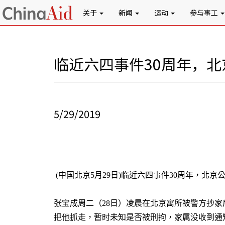
关于
新闻
运动
参与事工
临近六四事件30周年，
5/29/2019
(
中国北京
5
月
29
日
)
临近六四事件
30
周年，北京
张宝成周二（
28
日）凌晨在北京寓所被警方抄家
把他抓走，暂时未知是否被刑拘，家属没收到通