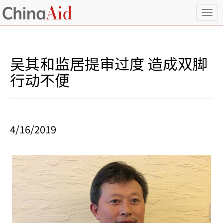
T
o
g
g
l
吴其和监居提审过度 造成双脚
e
n
行动不便
a
v
i
g
a
4/16/2019
t
i
o
n