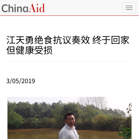
T
o
g
g
l
江天勇绝食抗议奏效 终于回家
e
n
但健康受损
a
v
i
g
a
3/05/2019
t
i
o
n