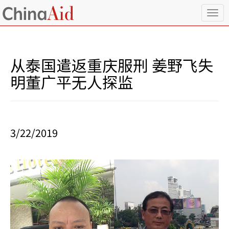
T
o
g
g
l
从泰国遣返重庆服刑 姜野飞失
e
n
明董广平无人探监
a
v
i
g
a
3/22/2019
t
i
o
n