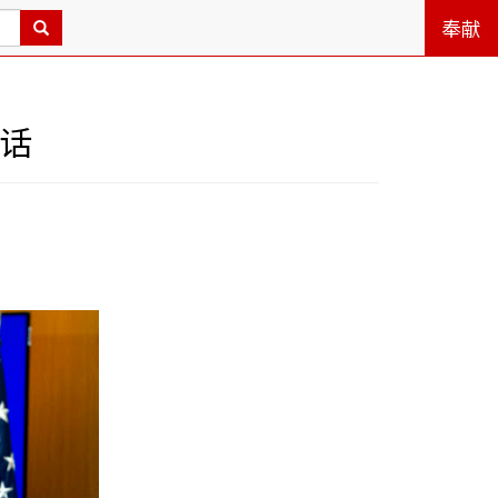
奉献
讲话