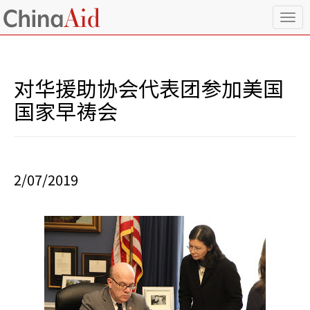
T
o
g
g
l
对华援助协会代表团参加美国
e
n
国家早祷会
a
v
i
g
a
2/07/2019
t
i
o
n