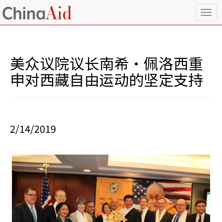
T
o
g
g
l
美众议院议长南希·佩洛西重
e
n
申对西藏自由运动的坚定支持
a
v
i
g
a
2/14/2019
t
i
o
n