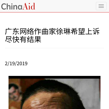
T
o
g
g
l
广东网络作曲家徐琳希望上诉
e
n
尽快有结果
a
v
i
g
a
2/19/2019
t
i
o
n