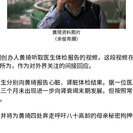
黄琦资料照片
（余俊亮摄）
网创办人黄琦听取医生体检报告的视频，这段视频
所为，作为对外界关注的间接回应。
医生分别向黄琦报告心脏、肾脏体检结果。据一位医
近三个月未出现进一步向肾衰竭末期发展。但按照常
。
，并将为黄琦四处奔走呼吁八十高龄的母亲秘密拘押