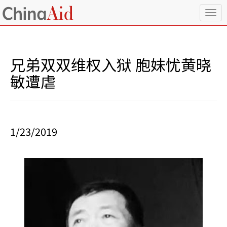
T
o
g
g
l
兄弟双双维权入狱 胞妹忧黄晓
e
n
敏遭虐
a
v
i
g
a
1/23/2019
t
i
o
n