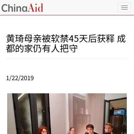
T
o
g
g
l
黄琦母亲被软禁45天后获释 成
e
n
都的家仍有人把守
a
v
i
g
a
1/22/2019
t
i
o
n