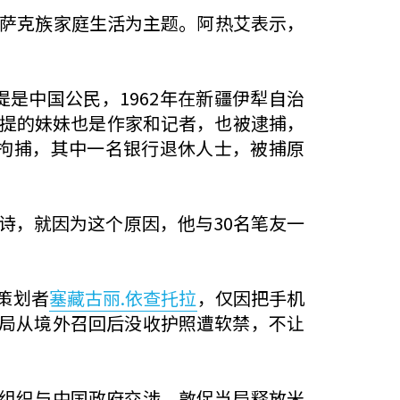
哈萨克族家庭生活为主题。阿热艾表示，
是中国公民，1962年在新疆伊犁自治
夏提的妹妹也是作家和记者，也被逮捕，
拘捕，其中一名银行退休人士，被捕原
诗，就因为这个原因，他与30名笔友一
策划者
塞藏古丽.依查托拉
，仅因把手机
局从境外召回后没收护照遭软禁，不让
组织与中国政府交涉，敦促当局释放米