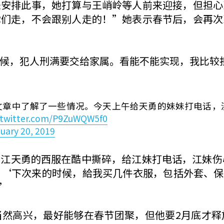
未安排此事，她打算与王峭岭等人前来迎接，但担心
你们走，不会跟别人走的！”她表示春节后，会再次
候，犯人刑满要交给家属。看能不能实现，我比较
的文章中了解了一些情况。今天上午给天勇的妹妹打电话
c.twitter.com/P9ZuWQW5f0
uary 20, 2019
江天勇的西服在酷中撕碎，给江妹打电话，江妹伤
：‘下次来的时候，給我买几件衣服，包括外套、保
’
当然高兴，最好能够在春节团聚，但他要2月底才释