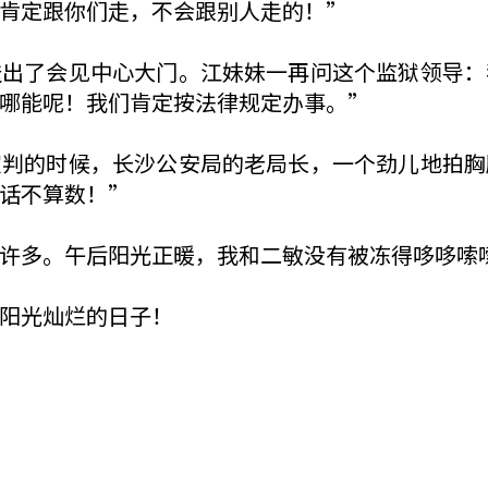
肯定跟你们走，不会跟别人走的！”
送出了会见中心大门。江妹妹一再问这个监狱领导：
哪能呢！我们肯定按法律规定办事。”
宣判的时候，长沙公安局的老局长，一个劲儿地拍胸
话不算数！”
许多。午后阳光正暖，我和二敏没有被冻得哆哆嗦
阳光灿烂的日子！