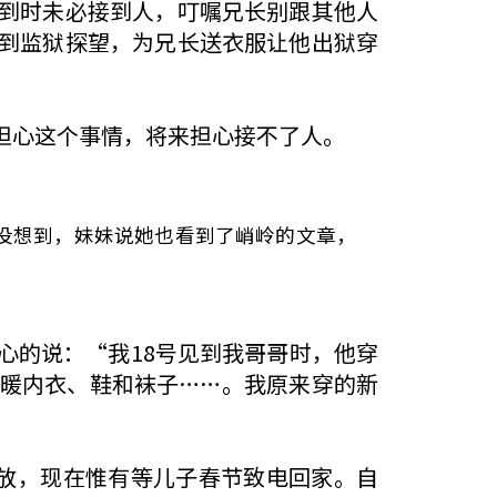
到时未必接到人，叮嘱兄长别跟其他人
到监狱探望，为兄长送衣服让他出狱穿
担心这个事情，将来担心接不了人。
，没想到，妹妹说她也看到了峭岭的文章，
心的说：“我18号见到我哥哥时，他穿
暖内衣、鞋和袜子……。我原来穿的新
放，现在惟有等儿子春节致电回家。自