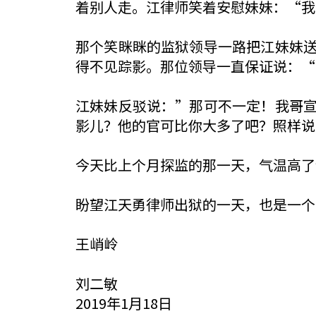
着别人走。江律师笑着安慰妹妹：“我
那个笑眯眯的监狱领导一路把江妹妹
得不见踪影。那位领导一直保证说：“
江妹妹反驳说：”那可不一定！我哥
影儿？他的官可比你大多了吧？照样说
今天比上个月探监的那一天，气温高了
盼望江天勇律师出狱的一天，也是一个
王峭岭
刘二敏
2019年1月18日