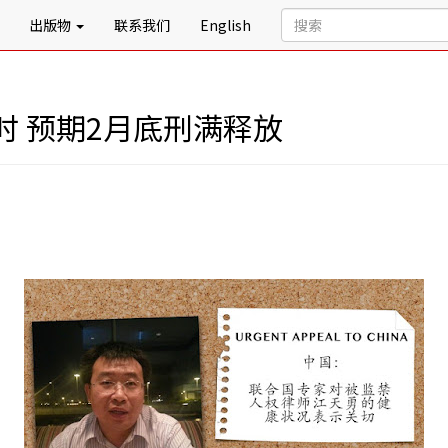
出版物
联系我们
English
 预期2月底刑满释放