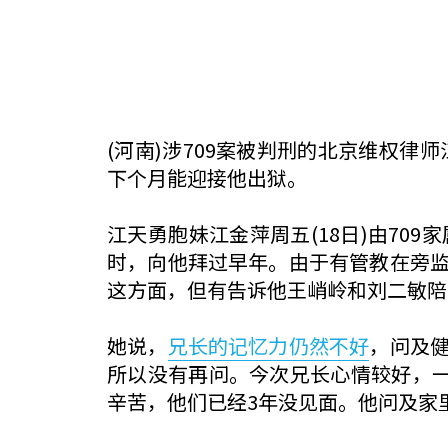
(河南)涉709案被判刑的北京维权律
下个月能迎接他出狱。
江天勇胞妹江金萍周五(18日)由7
时，向他拜过早年。由于有管教在旁
这方面，但有告诉他王峭岭和刘二敏陪
她说，
兄长的记忆力仍然不好
，问及
所以没有再问。今次兄长心情较好，一
辛苦，他们已经3年没见面。他问及家