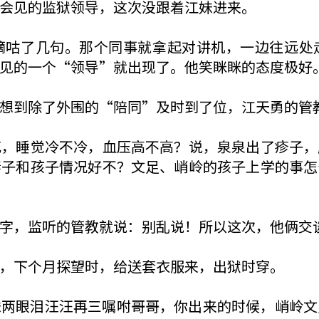
会见的监狱领导，这次没跟着江妹进来。
嘀咕了几句。那个同事就拿起对讲机，一边往远处
见的一个“领导”就出现了。他笑眯眯的态度极好
想到除了外围的“陪同”及时到了位，江天勇的管
花，睡觉冷不冷，血压高不高？说，泉泉出了疹子，
妻子和孩子情况好不？文足、峭岭的孩子上学的事怎
字，监听的管教就说：别乱说！所以这次，他俩交
，下个月探望时，给送套衣服来，出狱时穿。
妹两眼泪汪汪再三嘱咐哥哥，你出来的时候，峭岭文