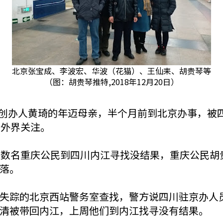
北京张宝成、李波宏、华波（花猫）、王仙耒、胡贵琴等
（图：胡贵琴推特,2018年12月20日）
)六四天网创办人黄琦的年迈母亲，半个月前到北京办事
吁外界关注。
继数名重庆公民到四川内江寻找没结果，重庆公民胡
落。
失踪的北京西站警务室查找，警方说四川驻京办人
清被带回内江，上周他们到内江找寻没有结果。