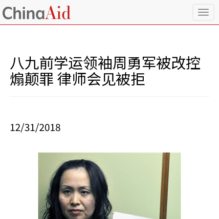
T
o
g
g
l
八九前学运领袖周勇军被改控
e
n
煽颠罪 律师会见被拒
a
v
i
g
a
12/31/2018
t
i
o
n