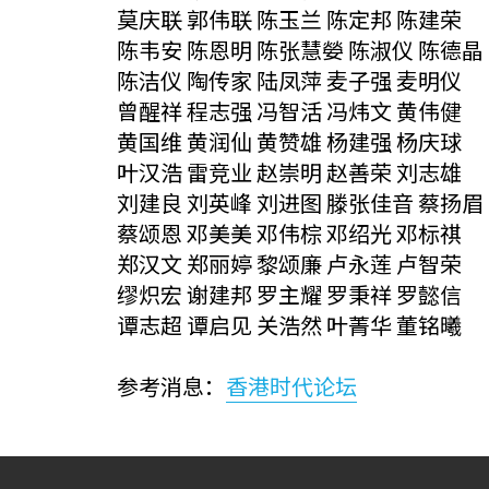
莫庆联 郭伟联 陈玉兰 陈定邦 陈建荣
陈韦安 陈恩明 陈张慧嫈 陈淑仪 陈德晶
陈洁仪 陶传家 陆凤萍 麦子强 麦明仪
曾醒祥 程志强 冯智活 冯炜文 黄伟健
黄国维 黄润仙 黄赞雄 杨建强 杨庆球
叶汉浩 雷竞业 赵崇明 赵善荣 刘志雄
刘建良 刘英峰 刘进图 滕张佳音 蔡扬眉
蔡颂恩 邓美美 邓伟棕 邓绍光 邓标祺
郑汉文 郑丽婷 黎颂廉 卢永莲 卢智荣
缪炽宏 谢建邦 罗主耀 罗秉祥 罗懿信
谭志超 谭启见 关浩然 叶菁华 董铭曦
参考消息：
香港时代论坛