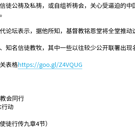
信徒公祷及私祷，或自组祈祷会，关心受逼迫的中
。
代论坛表示，据他所知，基督教铭恩堂将全堂推动
、知名信徒教牧，其中一些以往较少公开联署出现
关表格
https://goo.gl/Z4VQUG
国教会同行
念行动
使徒行传九章4节）