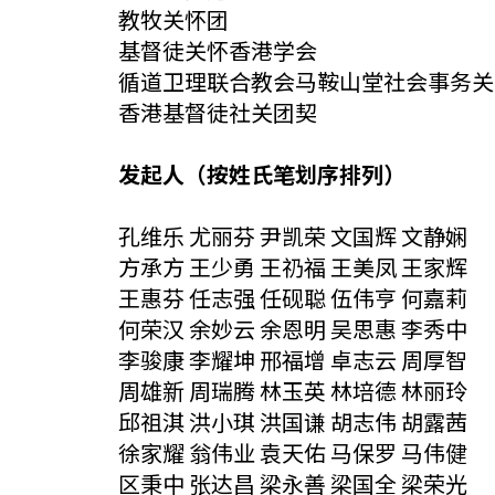
教牧关怀团
基督徒关怀香港学会
循道卫理联合教会马鞍山堂社会事务关
香港基督徒社关团契
发起人（按姓氏笔划序排列）
孔维乐 尤丽芬 尹凯荣 文国辉 文静娴
方承方 王少勇 王礽福 王美凤 王家辉
王惠芬 任志强 任砚聪 伍伟亨 何嘉莉
何荣汉 余妙云 余恩明 吴思惠 李秀中
李骏康 李耀坤 邢福增 卓志云 周厚智
周雄新 周瑞腾 林玉英 林培德 林丽玲
邱祖淇 洪小琪 洪国谦 胡志伟 胡露茜
徐家耀 翁伟业 袁天佑 马保罗 马伟健
区秉中 张达昌 梁永善 梁国全 梁荣光