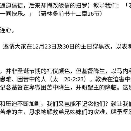
逼迫信徒，后来却悔改皈信的扫罗）教导我们：「
一同快乐。」（哥林多前书十二章26节）
连心。
邀请大家在12月23日及30日的主日穿黑衣，以
，并非圣诞节期的礼仪颜色，但基督降生，以马内
难、困苦中的人（太一20-2:23）。教会在迫害
生，记念基督在卑微困苦中降生，并盼望主的降临。这
和压迫不断加剧，我们又岂能不记念他们？就让我
苦难的主，恳求祂解救弟兄姊妹们的灾难，赐予坚