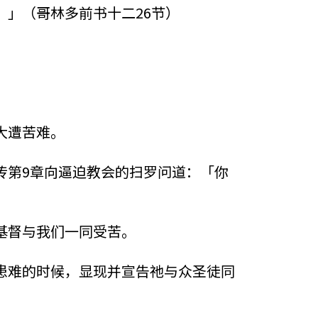
」（哥林多前书十二26节）
大遭苦难。
传第9章向逼迫教会的扫罗问道：「你
基督与我们一同受苦。
患难的时候，显现并宣告祂与众圣徒同