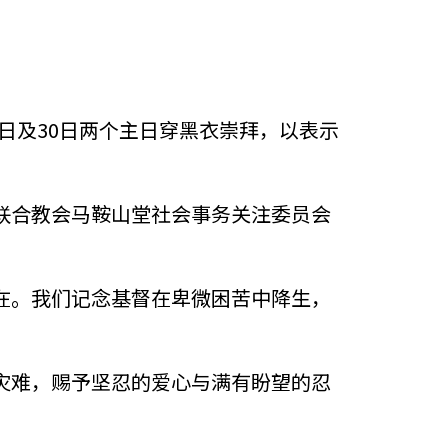
23日及30日两个主日穿黑衣崇拜，以表示
联合教会马鞍山堂社会事务关注委员会
在。我们记念基督在卑微困苦中降生，
灾难，赐予坚忍的爱心与满有盼望的忍