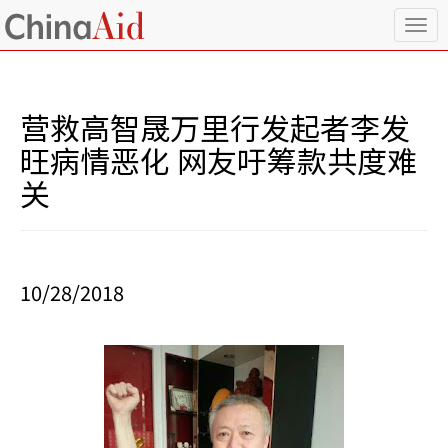
T
o
g
g
l
营救高智晟万里行发起者李发
e
n
旺病情恶化 网友吁筹款共度难
a
关
v
i
g
a
t
i
10/28/2018
o
n