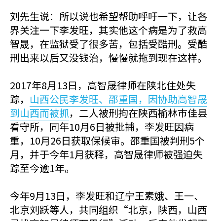
刘先生说：所以说也希望帮助呼吁一下，让各
界关注一下李发旺，其实他这个病是为了救高
智晟，在监狱受了很多苦，包括受酷刑。受酷
刑出来以后又没钱治，慢慢就拖到现在这样。
2017年8月13日，高智晟律师在陕北住处失
踪，
山西公民李发旺、邵重国，因协助高智晟
到山西而被抓
，二人被刑拘在陕西榆林巿佳县
看守所，同年10月6日被批捕，李发旺因病
重，10月26日获取保候审。邵重国被判刑5个
月，并于今年1月获释，高智晟律师被强迫失
踪至今逾1年。
今年9月13日，李发旺和辽宁王素娥、王一、
北京刘跃等人，共同组织“北京，陕西，山西