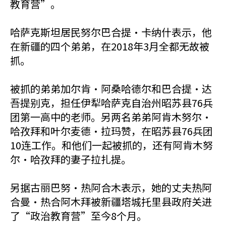
教育营”。
哈萨克斯坦居民努尔巴合提·卡纳什表示，他
在新疆的四个弟弟，在2018年3月全都无故被
抓。
被抓的弟弟加尔肯·阿桑哈德尔和巴合提·达
吾提别克，担任伊犁哈萨克自治州昭苏县76兵
团第一高中的老师。另两名弟弟阿肯木努尔·
哈孜拜和叶尔麦德·拉玛赞，在昭苏县76兵团
10连工作。和他们一起被抓的，还有阿肯木努
尔·哈孜拜的妻子拉扎提。
另据古丽巴努·热阿合木表示，她的丈夫热阿
合曼·热合阿木拜被新疆塔城托里县政府关进
了“政治教育营”至今8个月。