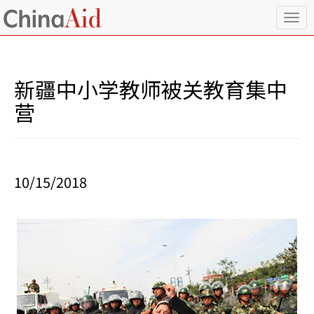
T
o
g
g
l
新疆中小学教师被关教育集中
e
n
营
a
v
i
g
a
10/15/2018
t
i
o
n